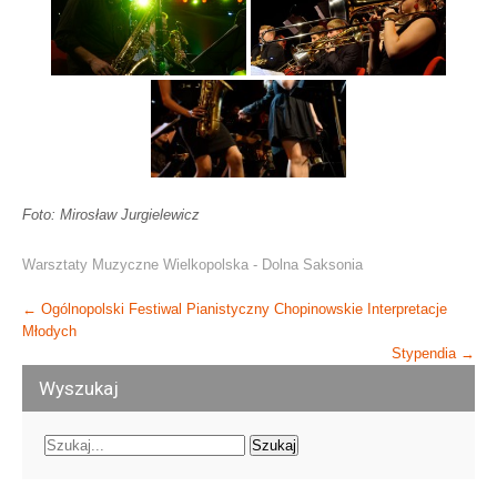
Foto: Mirosław Jurgielewicz
Warsztaty Muzyczne Wielkopolska - Dolna Saksonia
Post
←
Ogólnopolski Festiwal Pianistyczny Chopinowskie Interpretacje
Młodych
navigation
Stypendia
→
Wyszukaj