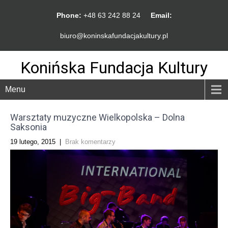
Phone:
+48 63 242 88 24
Email:
biuro@koninskafundacjakultury.pl
Konińska Fundacja Kultury
Menu
Warsztaty muzyczne Wielkopolska – Dolna
Saksonia
19 lutego, 2015
|
Brak komentarzy