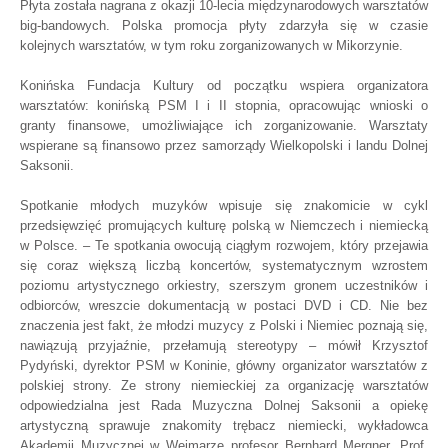
Płyta została nagrana z okazji 10-lecia międzynarodowych warsztatów
big-bandowych. Polska promocja płyty zdarzyła się w czasie
kolejnych warsztatów, w tym roku zorganizowanych w Mikorzynie.
Konińska Fundacja Kultury od początku wspiera organizatora
warsztatów: konińską PSM I i II stopnia, opracowując wnioski o
granty finansowe, umożliwiające ich zorganizowanie. Warsztaty
wspierane są finansowo przez samorządy Wielkopolski i landu Dolnej
Saksonii.
Spotkanie młodych muzyków wpisuje się znakomicie w cykl
przedsięwzięć promujących kulturę polską w Niemczech i niemiecką
w Polsce. – Te spotkania owocują ciągłym rozwojem, który przejawia
się coraz większą liczbą koncertów, systematycznym wzrostem
poziomu artystycznego orkiestry, szerszym gronem uczestników i
odbiorców, wreszcie dokumentacją w postaci DVD i CD. Nie bez
znaczenia jest fakt, że młodzi muzycy z Polski i Niemiec poznają się,
nawiązują przyjaźnie, przełamują stereotypy – mówił Krzysztof
Pydyński, dyrektor PSM w Koninie, główny organizator warsztatów z
polskiej strony. Ze strony niemieckiej za organizację warsztatów
odpowiedzialna jest Rada Muzyczna Dolnej Saksonii a opiekę
artystyczną sprawuje znakomity trębacz niemiecki, wykładowca
Akademii Muzycznej w Weimarze profesor Bernhard Mergner. Prof.