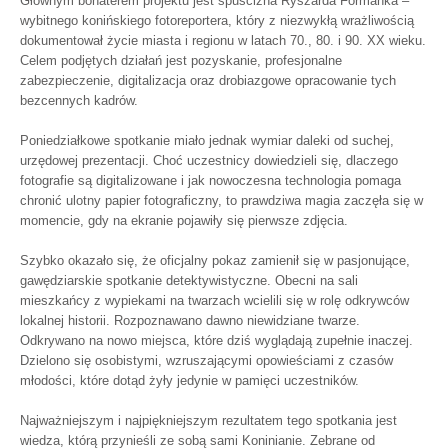
Głównym bohaterem projektu jest spuścizna Ryszarda Fórmanka –
wybitnego konińskiego fotoreportera, który z niezwykłą wrażliwością
dokumentował życie miasta i regionu w latach 70., 80. i 90. XX wieku.
Celem podjętych działań jest pozyskanie, profesjonalne
zabezpieczenie, digitalizacja oraz drobiazgowe opracowanie tych
bezcennych kadrów.
Poniedziałkowe spotkanie miało jednak wymiar daleki od suchej,
urzędowej prezentacji. Choć uczestnicy dowiedzieli się, dlaczego
fotografie są digitalizowane i jak nowoczesna technologia pomaga
chronić ulotny papier fotograficzny, to prawdziwa magia zaczęła się w
momencie, gdy na ekranie pojawiły się pierwsze zdjęcia.
Szybko okazało się, że oficjalny pokaz zamienił się w pasjonujące,
gawędziarskie spotkanie detektywistyczne. Obecni na sali
mieszkańcy z wypiekami na twarzach wcielili się w rolę odkrywców
lokalnej historii. Rozpoznawano dawno niewidziane twarze.
Odkrywano na nowo miejsca, które dziś wyglądają zupełnie inaczej.
Dzielono się osobistymi, wzruszającymi opowieściami z czasów
młodości, które dotąd żyły jedynie w pamięci uczestników.
Najważniejszym i najpiękniejszym rezultatem tego spotkania jest
wiedza, którą przynieśli ze sobą sami Koninianie. Zebrane od