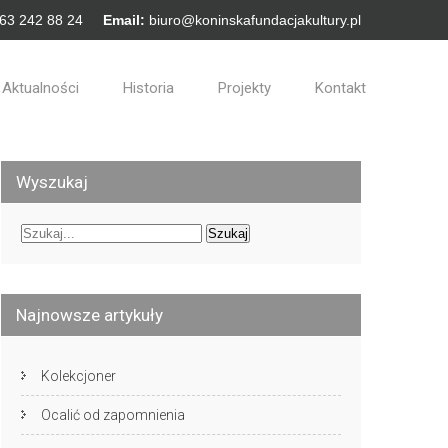
 63 242 88 24
Email:
biuro@koninskafundacjakultury.pl
Aktualności
Historia
Projekty
Kontakt
Wyszukaj
Najnowsze artykuły
Kolekcjoner
Ocalić od zapomnienia