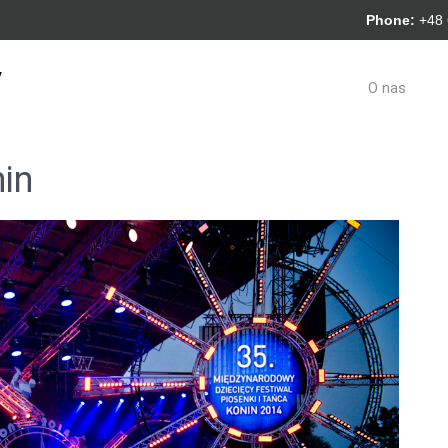
Phone:
+48
y
O nas
in