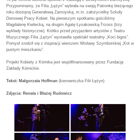
Przypominamy, że Filia „Łężyn” wybrała na swoją Patronkę bieżącego
roku dostojną Generałową Zamoyską, m.in. założycielkę Szkoły
Domowej Pracy Kobiet. Na pierwszym spotkaniu gościliśmy
Magdalenę Kwilecką, na drugim Agatę Łysakowską-Trzoss (trzy
wykłady historyczne). Krótko przed przyjazdem artystów z Teatru
Muzycznego Filia „Łężyn” wystawiła spektakl teatralny „Koci bigos”.
Pomysł zrodził się z inspiracji wierszem Wisławy Szymborskiej „Kot w
pustym mieszkaniu”.
Projekt Kobiety z Kórnika jest współfinansowany przez Fundację
Zakłady Kórnickie.
Tekst: Małgorzata Hoffman
(kierowniczka Filii Łężyn)
Zdjęcia: Renata i Błażej Rudowicz