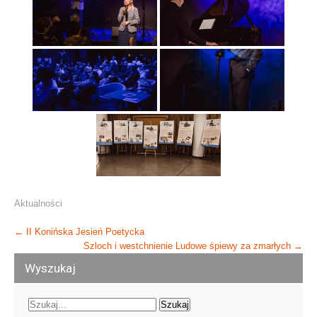
Aktualności
Post
←
II Konińska Jesień Poetycka
Szloch i westchnienie Ludowe śpiewy za zmarłych
→
navigation
Wyszukaj