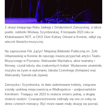
Z okazji trwającego Roku Jadwigi z Działyńskich Zamoyskiej, a także
poetki, noblistki Wisławy Szymborskiej, 8 listopada 2023 roku w
Klubokawiarni NOT, w CKiS Dom Kultury Oskard w Koninie, odbył się
wieczór literacko-muzyczny.
Na zaproszenie Filii „Łężyn” Miejskiej Biblioteki Publicznej im. Zofii
Urbanowskiej w Koninie do naszego miasta przyjechali artyści Teatru
Muzycznego w Poznaniu. Aleksander Machalica, aktor teatralny i
filmowy, czytał teksty obu znakomitych kobiet. Wydarzenie uświetniła
muzyka na żywo w wykonaniu Jakuba Czerskiego (fortepian) oraz
Aleksandry Samelczak (śpiew).
Zamoyska i Szymborska, te dwie utalentowane kobiety, związane
zostały urokliwą miejscowością w Wielkopolsce – podpoznańskim
Kórnikiem. Trwający rok 2023 to stulecie śmierci jednej, a drugiej
stulecie urodzin. Czasoprzestrzennie zetknęły się one ze sobą na
okres czterech miesięcy. Być może nawet miały okazję się poznać,