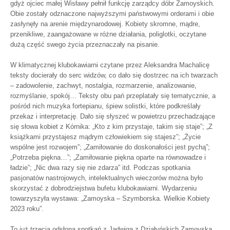
gdyż ojciec małej Wisławy pełnił funkcję zarządcy dóbr Zamoyskich.
Obie zostały odznaczone najwyższymi państwowymi orderami i obie
zasłynęły na arenie międzynarodowej. Kobiety skromne, mądre,
przenikliwe, zaangażowane w różne działania, poliglotki, oczytane
dużą część swego życia przeznaczały na pisanie.
W klimatycznej klubokawiarni czytane przez Aleksandra Machalicę
teksty docierały do serc widzów, co dało się dostrzec na ich twarzach
– zadowolenie, zachwyt, nostalgia, rozmarzenie, analizowanie,
rozmyślanie, spokój… Teksty obu pań przeplatały się tematycznie, a
pośród nich muzyka fortepianu, śpiew solistki, które podkreślały
przekaz i interpretację. Dało się słyszeć w powietrzu przechadzające
się słowa kobiet z Kórnika: „Kto z kim przystaje, takim się staje”; „Z
książkami przystajesz mądrym człowiekiem się stajesz”; „Życie
wspólne jest rozwojem”; „Zamiłowanie do doskonałości jest pychą”;
„Potrzeba piękna…”; „Zamiłowanie piękna oparte na równowadze i
ładzie”; „Nic dwa razy się nie zdarza” itd. Podczas spotkania
pasjonatów nastrojowych, intelektualnych wieczorów można było
skorzystać z dobrodziejstwa bufetu klubokawiarni. Wydarzeniu
towarzyszyła wystawa: „Zamoyska – Szymborska. Wielkie Kobiety
2023 roku”.
To już trzecia odsłona spotkań z Jadwigą z Działyńskich Zamoyską.