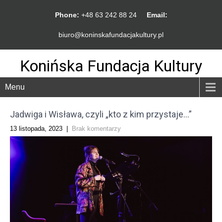
Phone:
+48 63 242 88 24
Email:
biuro@koninskafundacjakultury.pl
Konińska Fundacja Kultury
Menu
Jadwiga i Wisława, czyli „kto z kim przystaje…”
13 listopada, 2023
|
Brak komentarzy