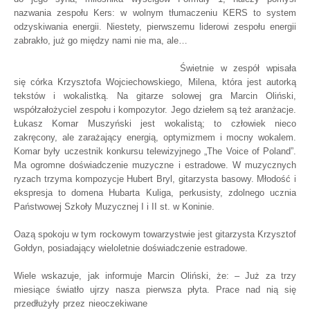
nazwania zespołu Kers: w wolnym tłumaczeniu KERS to system
odzyskiwania energii. Niestety, pierwszemu liderowi zespołu energii
zabrakło, już go między nami nie ma, ale…
Świetnie w zespół wpisała
się córka Krzysztofa Wojciechowskiego, Milena, która jest autorką
tekstów i wokalistką. Na gitarze solowej gra Marcin Oliński,
współzałożyciel zespołu i kompozytor. Jego dziełem są też aranżacje.
Łukasz Komar Muszyński jest wokalistą; to człowiek nieco
zakręcony, ale zarażający energią, optymizmem i mocny wokalem.
Komar były uczestnik konkursu telewizyjnego „The Voice of Poland”.
Ma ogromne doświadczenie muzyczne i estradowe. W muzycznych
ryzach trzyma kompozycje Hubert Bryl, gitarzysta basowy. Młodość i
ekspresja to domena Hubarta Kuliga, perkusisty, zdolnego ucznia
Państwowej Szkoły Muzycznej I i II st. w Koninie.
Oazą spokoju w tym rockowym towarzystwie jest gitarzysta Krzysztof
Gołdyn, posiadający wieloletnie doświadczenie estradowe.
Wiele wskazuje, jak informuje Marcin Oliński, że: – Już za trzy
miesiące światło ujrzy nasza pierwsza
płyta. Prace nad nią się
przedłużyły przez nieoczekiwane