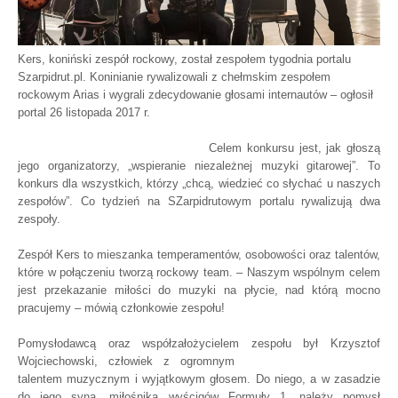
Kers, koniński zespół rockowy, został zespołem tygodnia portalu
Szarpidrut.pl. Koninianie rywalizowali z chełmskim zespołem
rockowym Arias i wygrali zdecydowanie głosami internautów – ogłosił
portal 26 listopada 2017 r.
Celem konkursu jest, jak głoszą
jego organizatorzy, „wspieranie niezależnej muzyki gitarowej”. To
konkurs dla wszystkich, którzy „chcą, wiedzieć co słychać u naszych
zespołów”. Co tydzień na SZarpidrutowym portalu rywalizują dwa
zespoły.
Zespół Kers to mieszanka temperamentów, osobowości oraz talentów,
które w połączeniu tworzą rockowy team. – Naszym wspólnym celem
jest przekazanie miłości do muzyki na płycie, nad którą mocno
pracujemy – mówią członkowie zespołu!
Pomysłodawcą oraz współzałożycielem zespołu był Krzysztof
Wojciechowski, człowiek z ogromnym
talentem muzycznym i wyjątkowym głosem. Do niego, a w zasadzie
do jego syna, miłośnika wyścigów Formuły 1, należy pomysł