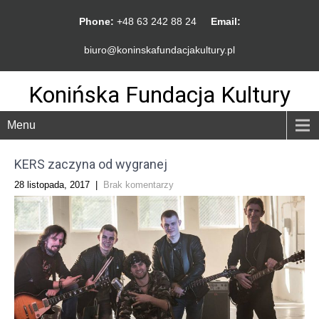
Phone:
+48 63 242 88 24
Email:
biuro@koninskafundacjakultury.pl
Konińska Fundacja Kultury
Menu
KERS zaczyna od wygranej
28 listopada, 2017
|
Brak komentarzy