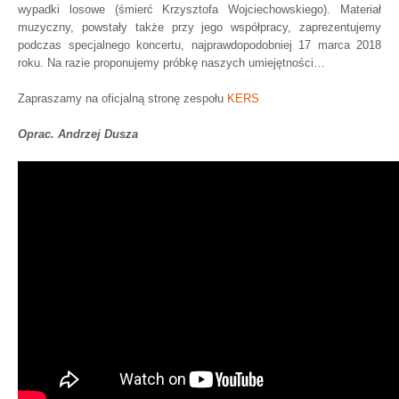
wypadki losowe (śmierć Krzysztofa Wojciechowskiego). Materiał
muzyczny, powstały także przy jego współpracy, zaprezentujemy
podczas specjalnego koncertu, najprawdopodobniej 17 marca 2018
roku. Na razie proponujemy próbkę naszych umiejętności…
Zapraszamy na oficjalną stronę zespołu
KERS
Oprac. Andrzej Dusza