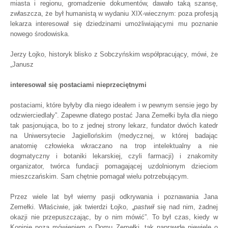
miasta i regionu, gromadzenie dokumentów, dawało taką szansę,
zwłaszcza, że był humanistą w wydaniu XIX-wiecznym: poza profesją
lekarza interesował się dziedzinami umożliwiającymi mu poznanie
nowego środowiska.
Jerzy Łojko, historyk blisko z Sobczyńskim współpracujący, mówi, że
„Janusz
interesował się postaciami nieprzeciętnymi
postaciami, które byłyby dla niego ideałem i w pewnym sensie jego by
odzwierciedlały”. Zapewne dlatego postać Jana Zemełki była dla niego
tak pasjonująca, bo to z jednej strony lekarz, fundator dwóch katedr
na Uniwersytecie Jagiellońskim (medycznej, w której badając
anatomię człowieka wkraczano na trop intelektualny a nie
dogmatyczny i botaniki lekarskiej, czyli farmacji) i znakomity
organizator, twórca fundacji pomagającej uzdolnionym dzieciom
mieszczańskim. Sam chętnie pomagał wielu potrzebującym.
Przez wiele lat był wierny pasji odkrywania i poznawania Jana
Zemełki. Właściwie, jak twierdzi Łojko, „
pastwił
się nad nim, żadnej
okazji nie przepuszczając, by o nim mówić”. To był czas, kiedy w
Koninie poza mówieniem o Domu Zemełki, tak naprawdę niewiele o