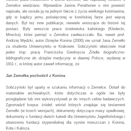
Zemełce wiedziano. Wprawdzie Janina Perathoner o nim powieść
napisała, ale osnuła ją na jednym fakcie z życia wielkiego koninianina,
gdy w kaplicy jemu poświęconej w konińskiej farze jest więcej
danych. Był też inne publikacje, niewiele wnoszące do historii tej
postaci. Były wreszcie prace środowiska kaliskiego (Kledecki,
Mirecka), które pamięć o Zemełce zawłaszczało. Ba, nawet prof.
Andrzej Wędzki, autor
Dziejów Konina
(2000) nie uznał Jana Zemełki
za studenta Uniwersytetu w Krakowie. Sobczyński właściwie miał
jeden trop: pracę Franciszka Giedroycia
Źródła biograficzno-
bibliograficzne do dziejów medycyny w dawnej Polsce
, wydanej w
1911 r., w której autor zawarł informację, że
Jan Zemełka pochodził z Konina
Sobczyński był uparty w szukaniu informacji o Zemełce. Dotarł do
materiałów archiwalnych, które dotychczas w ogóle nie były
przeglądane lub inni wykorzystywali je do innych celów badawczych.
Zgromadził korpus źródeł, wśród których znajduje się testament
Zemełki (w trzech wersjach), dokumenty dotyczące masy spadkowej,
dokumenty o fundacji dwóch katedr dla Uniwersytetu Jagiellońskiego i
utworzeniu fundacji stypendialnej dla synów mieszczan z Konina,
Koła i Kalisza.