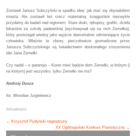
Zostawił Janusz Sobczyński w spadku ideę: jak stać się obywatelem
miasta. Ale zostawił też rzecz materialną: księgozbiór
niezwykle
przydatny do badań nad regionem. Stare druki, rękopisy, grafiki, dzieła
lekarskie ze szkoły padewskiej (wychowywał się na nich Zemełka),
który postrzegał wiedzę jako wyjście diametralnie odmieniające życie
człowieka. Właśnie te zbiory, pieczołowicie gromadzone przez
Janusza Sobczyńskiego są świadectwem doskonałego zrozumienia
idei Jana Zemełki.
Czy nadal – o paranojo – Konin mieć będzie dom Zemełki, w którym (i
na którym) jest wszystko, tylko Zemełki nie ma?
Andrzej Dusza
fot. Mirosław Jurgielewicz
Aktualności
Post
←
Krzysztof Pydyński nagrodzony
XX Ogólnopolski Konkurs Pianistyczny
→
navigation