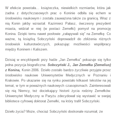
W efekcie powstała… książeczka, niewielkich rozmiarów, która jak
żadna z dotychczasowych prac o Koninie odbiła się echem w
środowisku naukowym i została zauważona także za granicą. Wraz z
nią Konin jakby wzrastał. Kazimierz Pałasz, ówczesny prezydent
miasta, widział w niej (w postaci Zemełki) pomysł na promocję
Konina. Dzięki temu nawet posłowie „załapywali się” na Zemełkę. Co
ważne, tą książką Sobczyński doprowadził do zbliżenia różnych
środowisk kulturotwórczych, pokazując możliwości współpracy
między Koninem i Kaliszem.
Dzisiaj w encyklopedii przy haśle „Jan Zemełka” pokazuje się tylko
jedna pozycja biograficzna:
Sobczyński J., Jan Zemełka (Zemelius)
z Konina,
Konin 2006. Dzieło zostało bardzo życzliwie przyjęte przez
środowisko naukowe Uniwersytetów Medycznych w Poznaniu i
Krakowie. Po ukazanie się na rynku powstało kilkaset tekstów na jej
temat, w tym w poważnych naukowych czasopismach. Zainteresowali
się nią Niemcy, też dociekający historii życia rodziny Zemełków.
Uniwersytet Medyczny w Paryżu zdecydował się wystawić w swojej
bibliotece cyfrowej doktorat Zemełki, na który trafił Sobczyński.
Dzieło życia? Może, chociaż Sobczyński doskonale rozumiał, że