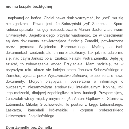
nie ma książki bezbłędnej
i napisanej do końca. Chciał nawet druk wstrzymać, bo „coś” mu się
nie zgadzało… Pewne jest, że Sobczyński „żył” Zemełką. – Sporo
radości sprawiło mu, gdy niespodziewanie Marcin Baster z archiwum
Uniwersytetu Jagiellońskiego przysłał wiadomość, że w Ossolineum
są dwa dokumenty zatwierdzające fundację Zemełki, potwierdzone
przez prymasa Wojciecha Baranowskiego. Myśmy o tych
dokumentach wiedzieli, ale ich nie znaleźliśmy. Tak jak nie udało mu
się, nad czym Janusz bolał, znaleźć książki Piotra Zemełki. Będę jej
szukał, to zobowiązanie wobec Przyjaciela. Mam nadzieję, że w
przyszłym roku ukaże się kolejna praca Janusza Sobczyńskiego o
Zemełce, wydana przez Wydawnictwo
Setidava
, uzupełniona o nowe
dokumenty, których przybywa i poszerzona o informacje o
ówczesnym niesamowitym środowisku intelektualnym Konina, roli
jego małżonki, dbającej zapobiegliwie o losy fundacji. Przypomnijmy,
że działali wtedy między innymi księża Antoni Gądkowski, Stanisław
Lutomirski, Mikołaj Grochowiecki. To postaci z kręgu Lubrańskiego,
Łaskarza, kancelarii królewskiej i korpusu profesorskiego
Uniwersytetu Jagiellońskiego.
Dom Zemełki bez Zemełki