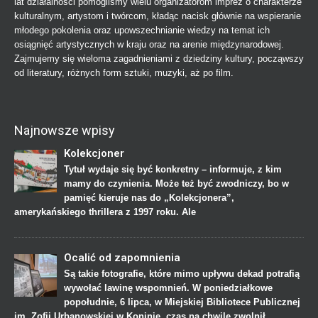
lat działalności pomogliśmy wielu organizatorom imprez o charakterze
kulturalnym, artystom i twórcom, kładąc nacisk głównie na wspieranie
młodego pokolenia oraz upowszechnianie wiedzy na temat ich
osiągnięć artystycznych w kraju oraz na arenie międzynarodowej.
Zajmujemy się wieloma zagadnieniami z dziedziny kultury, począwszy
od literatury, różnych form sztuki, muzyki, aż po film.
Najnowsze wpisy
Kolekcjoner
Tytuł wydaje się być konkretny – informuje, z kim
mamy do czynienia. Może też być zwodniczy, bo w
pamięć kieruje nas do „Kolekcjonera”,
amerykańskiego thrillera z 1997 roku. Ale
Ocalić od zapomnienia
Są takie fotografie, które mimo upływu dekad potrafią
wywołać lawinę wspomnień. W poniedziałkowe
popołudnie, 6 lipca, w Miejskiej Bibliotece Publicznej
im. Zofii Urbanowskiej w Koninie, czas na chwilę zwolnił