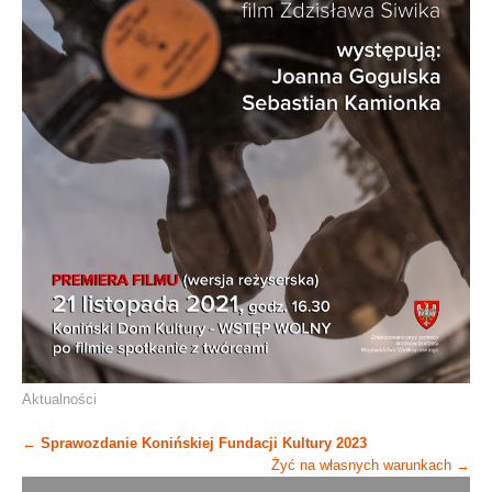
Aktualności
Post
←
Sprawozdanie Konińskiej Fundacji Kultury 2023
Żyć na własnych warunkach
→
navigation