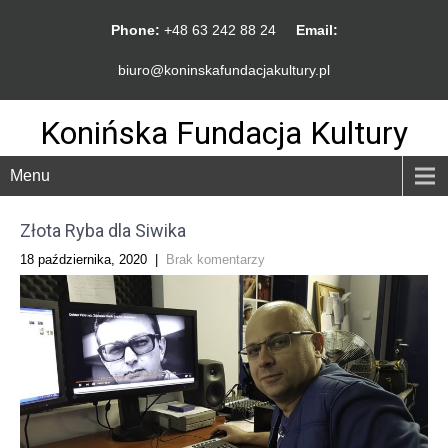
Phone:
+48 63 242 88 24
Email:
biuro@koninskafundacjakultury.pl
Konińska Fundacja Kultury
Menu
Złota Ryba dla Siwika
18 października, 2020
|
Brak komentarzy