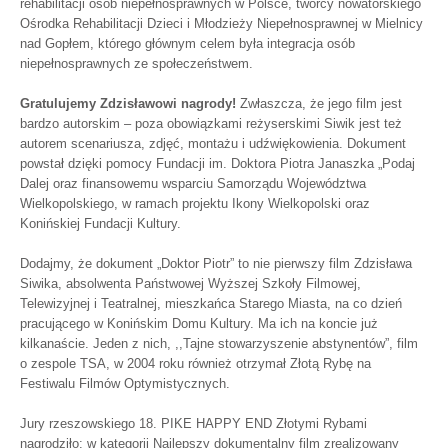
rehabilitacji osób niepełnosprawnych w Polsce, twórcy nowatorskiego
Ośrodka Rehabilitacji Dzieci i Młodzieży Niepełnosprawnej w Mielnicy
nad Gopłem, którego głównym celem była integracja osób
niepełnosprawnych ze społeczeństwem.
Gratulujemy Zdzisławowi nagrody!
Zwłaszcza, że jego film jest
bardzo autorskim – poza obowiązkami reżyserskimi Siwik jest też
autorem scenariusza, zdjęć, montażu i udźwiękowienia. Dokument
powstał dzięki pomocy Fundacji im. Doktora Piotra Janaszka „Podaj
Dalej oraz finansowemu wsparciu Samorządu Województwa
Wielkopolskiego, w ramach projektu Ikony Wielkopolski oraz
Konińskiej Fundacji Kultury.
Dodajmy, że dokument „Doktor Piotr” to nie pierwszy film Zdzisława
Siwika, absolwenta Państwowej Wyższej Szkoły Filmowej,
Telewizyjnej i Teatralnej, mieszkańca Starego Miasta, na co dzień
pracującego w Konińskim Domu Kultury. Ma ich na koncie już
kilkanaście. Jeden z nich, ,,Tajne stowarzyszenie abstynentów”, film
o zespole TSA, w 2004 roku również otrzymał Złotą Rybę na
Festiwalu Filmów Optymistycznych.
Jury rzeszowskiego 18. PIKE HAPPY END Złotymi Rybami
nagrodziło: w kategorii Najlepszy dokumentalny film zrealizowany