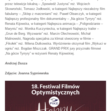
przez telewizje lokalną – „Spowiedź Justyna” reż. Wojciech
Skowroński, Tomasz Jodłowski, w kategorii Najlepszy niezależny film
fabularny – „Sklep z marzeniami” reż. Paweł Olearczyk, w kategorii
Najlepszy profesjonalny film dokumentalny – „Na górze Tyrryry” reż.
Renata Kijowska, w kategorii Najlepsza animacja – „Poligrodzianie –
Maryniu” reż. Monika Kuczyniecka, w kategorii Najlepszy trailer –
„Grun de Berg. Wyzwanie” reż. Marcin Olechnowski, Michał
Malinowski, Nagroda specjalna za klimat stworzony w filmie –
„Fikołek” reż. Milena Dutkowska. Wyróżnienie otrzymał film „Wykuci w
ogniu” reż. Bogdan Miszczak. GRAND PRIX jury przyznało filmowi
„Na górze Tyrryry” w reżyserii Renaty Kijowskiej.
Andrzej Dusza
Zdjęcie: Joanna Sypniewska