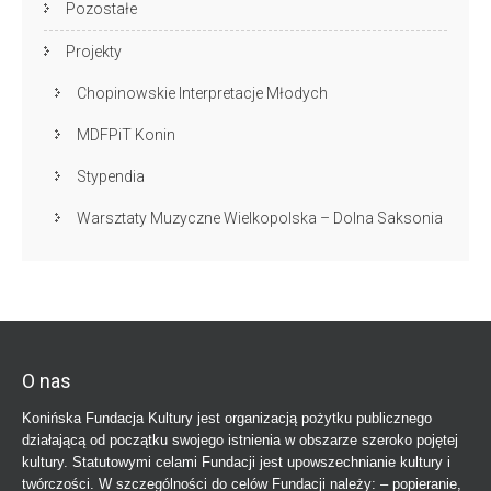
Pozostałe
Projekty
Chopinowskie Interpretacje Młodych
MDFPiT Konin
Stypendia
Warsztaty Muzyczne Wielkopolska – Dolna Saksonia
O nas
Konińska Fundacja Kultury jest organizacją pożytku publicznego
działającą od początku swojego istnienia w obszarze szeroko pojętej
kultury. Statutowymi celami Fundacji jest upowszechnianie kultury i
twórczości. W szczególności do celów Fundacji należy: – popieranie,