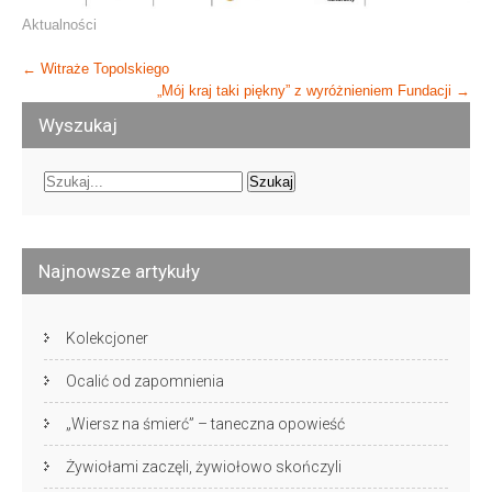
Aktualności
Post
←
Witraże Topolskiego
„Mój kraj taki piękny” z wyróżnieniem Fundacji
→
navigation
Wyszukaj
Najnowsze artykuły
Kolekcjoner
Ocalić od zapomnienia
„Wiersz na śmierć” – taneczna opowieść
Żywiołami zaczęli, żywiołowo skończyli