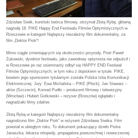
Zdzisław Siwik, koniński twórca filmowy, otrzymał Złotą Rybę, główną
nagrodę 18. PIKE Happy End Festiwalu Filmów Optymistycznych w
Rzeszowie w kategorii Najlepszy niezależny film dokumentalny, za
film „Doktor Piotr”!
Mimo ciągle zmieniających się okoliczności przyrody, Piotr Paweł
Żukowski, dyrektor festiwalu, jako zawodowy optymista nie odpuścił i
w Rzeszowie po raz osiemnasty odbył się HAPPY END Festiwal
Filmów Optymistycznych; w tym roku z dopiskiem w tytule: PIKE,
bowiem jego sponsorem tytularnym została Polska Izba Komunikacji
Elektronicznej. Jury: Ewa Michalska – PIKE (Płock), Jan Stawarz –
aktor (Szczecin), Konrad Pudło – producent filmowy i telewizyjny
(Wrocław) i Hubert Gotkowski – reżyser (Rzeszów) oglądało i
nagradzało filmy zdalnie.
Złotą Rybą w kategorii Najlepszy niezależny film dokumentalny
nagrodzono film „Doktor Piotr” w reżyserii Zdzisława Siwika. Film
powstał w ubiegłym roku. To dokument pokazujący dzieło Piotra
Janaszka, lekarza ortopedy, propagatora powszechnej i nowoczesnej