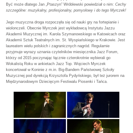
Być może dlatego Jan „Ptaszyn” Wróblewski powiedział o nim:
Cechy
szczególne: muzykalny, profesjonalny, pomysłowy i do tego Myrczek!
Jego muzyczna droga rozpoczęła się od nauki gry na fortepianie i
wiolonczeli. Obecnie Myrczek jest wykładowcą Instytutu Jazzu
Akademii Muzycznej im. Karola Szymanowskiego w Katowicach oraz
Akademii Sztuk Teatralnych im. St. Wyspiańskiego w Krakowie. Jest
laureatem wielu polskich i zagranicznych nagród. Regularnie
przyjmuje wyrazy uznania czytelników miesięcznika Jazz Forum,
którzy od 2015 poczynając łącznie czterokrotnie wybierali go
Wokalistą Roku w ankietach Jazz Top. Wojciech Myrczek
koncertował w Koninie z m.in. Big-Bandem Państwowej Szkoły
Muzycznej pod dyrekcją Krzysztofa Pydyńskiego, był też jurorem na
Międzynarodowym Dziecięcym Festiwalu Piosenki i Tańca.