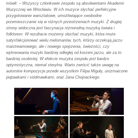
mówił:
– Wszyscy członkowie zespołu są absolwentami Akademii
Muzycznej we Wrocławiu. W ich muzyce słychać perfekcyjne
przygotowanie warsztatowe, umożliwiające swobodne
przemieszczanie się w różnych przestrzeniach muzyki. Z drugiej
strony widoczna jest fascynacja różnorodną muzyką świata i
folklorem. W rezultacie możemy słuchać muzyki, która może
satysfakcjonować wielu melomanów, tych, którzy oczekują jazzu
maistreamowego, ale i nowego spojrzenia, świeżości, czy
wykreowania muzyki bardziej odległej od korzeni jazzu, ale za to
bardziej osobistej. W efekcie muzyka zespołu jest bardzo
optymistyczna, niemal sterylna. Warto zwrócić także uwagę na
autorskie kompozycje przede wszystkim Filipa Miguły, urozmaicone
piątawkami i siódmawkami, oraz Jana Chojnackiego.