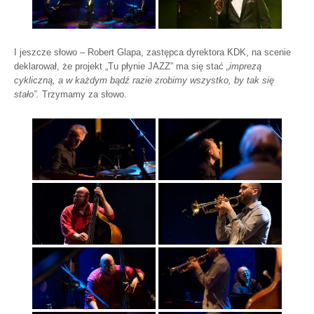
I jeszcze słowo – Robert Glapa, zastępca dyrektora KDK, na scenie
deklarował, że projekt „Tu płynie JAZZ” ma się stać
„imprezą
cykliczną, a w każdym bądź razie zrobimy wszystko, by tak się
stało”.
Trzymamy za słowo.