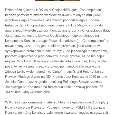
Dzień później scenę KDK zajął Chojnacki/Miguła „Contemplation”,
będący pomysłem przede wszystkich dwóch młodych muzyków
wrocławskiego środowiska jazzowego: pochodzącego z Konina
trębacza Jana Chojnackiego oraz pianisty Filipa Miguły, którzy do
autorskiego kwartetu zaprosili kontrabasistę Bartka Chojnackiego (brat
Jana) oraz perkusistę Dawida Opalińskiego (tego ostatniego na
koncercie w Koninie zastąpił Paweł Nienadowski). ,,Contemplation” to
nowoczesny jazz, który jest znakiem przemian, jakie wnoszą w
synkopowane brzmienia młodzi muzycy: od jazzowego mainstreamu,
poprzez współczesne jego odmiany, funky, groove, aż do hip hopu i
reggae. W roku 2020 muzycy wydali debiutancki album, który został
pozytywnie przyjęty przez krytyków, jak i środowisko muzyczne.
Zdobyli także wiele nagród i wyróżnień, m.in. Grand Prix konkursu
Powiew Młodego Jazzu na XIX Krokus Jazz Festiwal w 2020 roku w
Jeleniej Górze oraz nagrodę specjalną Polskiego Stowarzyszenia
Jazzowego na Konkursie na Indywidualność Jazzową podczas 56.
Jazzu nad Odrą we Wrocławiu.
W Koninie zaprezentowali materiał, który przygotowują na drugą płytę.
Po ich koncercie Krzysztof Pydyński, dyrektor PSM I i II stopnia w
Koninie, do której konińscy członkowie kwartetu niegdyś uczęszczali,