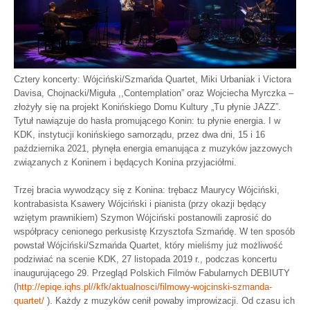
Cztery koncerty: Wójciński/Szmańda Quartet, Miki Urbaniak i Victora
Davisa, Chojnacki/Miguła ,,Contemplation” oraz Wojciecha Myrczka –
złożyły się na projekt Konińskiego Domu Kultury „Tu płynie JAZZ”.
Tytuł nawiązuje do hasła promującego Konin: tu płynie energia. I w
KDK, instytucji konińskiego samorządu, przez dwa dni, 15 i 16
października 2021, płynęła energia emanująca z muzyków jazzowych
związanych z Koninem i będących Konina przyjaciółmi.
Trzej bracia wywodzący się z Konina: trębacz Maurycy Wójciński,
kontrabasista Ksawery Wójciński i pianista (przy okazji będący
wziętym prawnikiem) Szymon Wójciński postanowili zaprosić do
współpracy cenionego perkusistę Krzysztofa Szmańdę. W ten sposób
powstał Wójciński/Szmańda Quartet, który mieliśmy już możliwość
podziwiać na scenie KDK, 27 listopada 2019 r., podczas koncertu
inaugurującego 29. Przegląd Polskich Filmów Fabularnych DEBIUTY
(
http://epiqe.iqhs.pl//kfk/aktualnosci/filmowy-wojcinski-szmanda-
quartet/
). Każdy z muzyków cenił powaby improwizacji. Od czasu ich