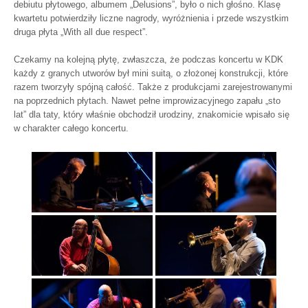
debiutu płytowego, albumem „Delusions”, było o nich głośno. Klasę
kwartetu potwierdziły liczne nagrody, wyróżnienia i przede wszystkim
druga płyta „With all due respect”.
Czekamy na kolejną płytę, zwłaszcza, że podczas koncertu w KDK
każdy z granych utworów był mini suitą, o złożonej konstrukcji, które
razem tworzyły spójną całość. Także z produkcjami zarejestrowanymi
na poprzednich płytach. Nawet pełne improwizacyjnego zapału „sto
lat” dla taty, który właśnie obchodził urodziny, znakomicie wpisało się
w charakter całego koncertu.