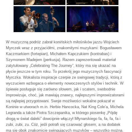
W muzyczną podróż zabrał konińskich miłośników jazzu Wojciech
Myrczek wraz z przyjaciółmi, znakomitymi muzykami: Bogusławem
Kaczmarkiem (fortepian), Michałem Kapczukiem (kontrabas) i
Szymonem Madejem (perkusja). Razem zaprezentowali materiał
zatytułowany „Celebrating The Journey”, który ma się ukazać na
płycie jeszcze w tym roku. To przekrój jego muzycznych fascynacji
Myrczka. Wokalista inspiracje czerpie ze swingowej tradycji, którą z
wyczuciem wzbogaca o elementy nowoczesnych stylów i technik. W
śpiewie posługuje się zarówno słowem, jak i scatem, swobodnie
improwizuje, choć, jak mawiają znawcy, najlepszymi improwizatorami
są najlepiej przygotowani. Swoje możliwości wokalne pokazał w
Koninie w utworach m.in. Herbie Hancocka, Nat King Cole’a, Michela
Legranda a także Piotra Szczepanika, w którego piosenkę „Pójdę
drogą w świat daleki” dowcipnie włączył Młynarskiego fa, fa, fa, fa i
zubi, zubi, zu. Cóż, jeśli potrafi się czarować głosem, a na dodatek
ma się obok znakomicie swingujących muzyków – wszystko można.