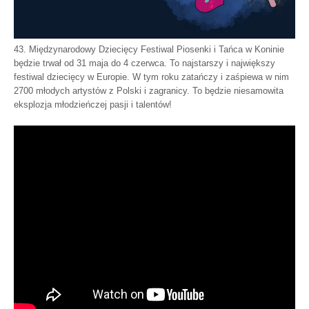
43. Międzynarodowy Dziecięcy Festiwal Piosenki i Tańca w Koninie
będzie trwał od 31 maja do 4 czerwca. To najstarszy i największy
festiwal dziecięcy w Europie. W tym roku zatańczy i zaśpiewa w nim
2700 młodych artystów z Polski i zagranicy. To będzie niesamowita
eksplozja młodzieńczej pasji i talentów!