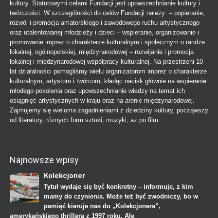
kultury. Statutowymi celami Fundacji jest upowszechnianie kultury i
twórczości. W szczególności do celów Fundacji należy: – popieranie,
rozwój i promocja amatorskiego i zawodowego ruchu artystycznego
oraz utalentowanej młodzieży i dzieci – wspieranie, organizowanie i
promowanie imprez o charakterze kulturalnym i społecznym o randze
lokalnej, ogólnopolskiej, międzynarodowej – rozwijanie i promocja
lokalnej i międzynarodowej współpracy kulturalnej. Na przestrzeni 10
lat działalności pomogliśmy wielu organizatorom imprez o charakterze
kulturalnym, artystom i twórcom, kładąc nacisk głównie na wspieranie
młodego pokolenia oraz upowszechnianie wiedzy na temat ich
osiągnięć artystycznych w kraju oraz na arenie międzynarodowej.
Zajmujemy się wieloma zagadnieniami z dziedziny kultury, począwszy
od literatury, różnych form sztuki, muzyki, aż po film.
Najnowsze wpisy
Kolekcjoner
Tytuł wydaje się być konkretny – informuje, z kim
mamy do czynienia. Może też być zwodniczy, bo w
pamięć kieruje nas do „Kolekcjonera”,
amerykańskiego thrillera z 1997 roku. Ale