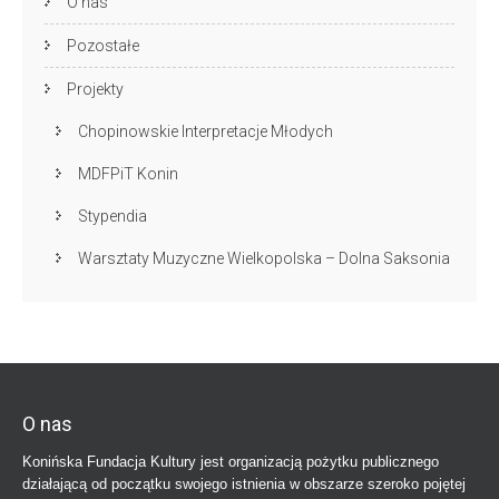
O nas
Pozostałe
Projekty
Chopinowskie Interpretacje Młodych
MDFPiT Konin
Stypendia
Warsztaty Muzyczne Wielkopolska – Dolna Saksonia
O nas
Konińska Fundacja Kultury jest organizacją pożytku publicznego
działającą od początku swojego istnienia w obszarze szeroko pojętej