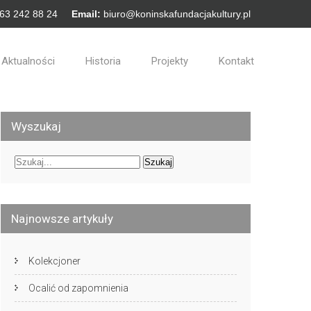
 63 242 88 24
Email:
biuro@koninskafundacjakultury.pl
Aktualności
Historia
Projekty
Kontakt
Wyszukaj
Najnowsze artykuły
Kolekcjoner
Ocalić od zapomnienia