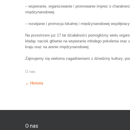
– wspieranie, organizowanie i promowanie imprez o charakterze
międzynarodowej
– rozwijanie i promocja lokalnej i międzynarodowej współpracy 
Na przestrzeni już 17 lat działalności pomogliśmy wielu organ
kładąc nacisk głównie na wspieranie młodego pokolenia oraz 
kraju oraz na arenie międzynarodowej.
Zajmujemy się wieloma zagadnieniami z dziedziny kultury, pocz
O nas
Post
←
Historia
navigation
O nas