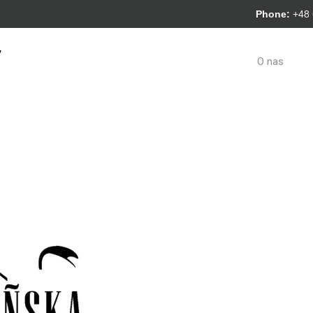
Phone:
+48
y
O nas