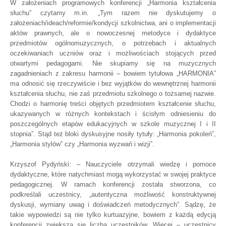
W założeniach programowych konferencji „Harmonia kształcenia
słuchu” czytamy m.in. „Tym razem nie dyskutujemy o
założeniach/ideach/reformie/kondycji szkolnictwa, ani o implementacji
aktów prawnych, ale o nowoczesnej metodyce i dydaktyce
przedmiotów ogólnomuzycznych, o potrzebach i aktualnych
oczekiwaniach uczniów oraz i możliwościach stojących przed
otwartymi pedagogami. Nie skupiamy się na muzycznych
zagadnieniach z zakresu harmonii – bowiem tytułowa „HARMONIA”
ma odnosić się rzeczywiście i bez wyjątków do wewnętrznej harmonii
kształcenia słuchu, nie zaś przedmiotu szkolnego o tożsamej nazwie.
Chodzi o harmonię treści objętych przedmiotem kształcenie słuchu,
ukazywanych w różnych kontekstach i ścisłym odniesieniu do
poszczególnych etapów edukacyjnych w szkole muzycznej I i II
stopnia”. Stąd też bloki dyskusyjne nosiły tytuły: „Harmonia pokoleń”,
„Harmonia stylów” czy „Harmonia wyzwań i wizji”.
Krzyszof Pydyński: – Nauczyciele otrzymali wiedzę i pomoce
dydaktyczne, które natychmiast mogą wykorzystać w swojej praktyce
pedagogicznej. W ramach konferencji została stworzona, co
podkreślali uczestnicy, „autentyczna możliwość konstruktywnej
dyskusji, wymiany uwag i doświadczeń metodycznych”. Sądzę, że
takie wypowiedzi są nie tylko kurtuazyjne, bowiem z każdą edycją
konferencji zwiększa się liczba uczestników. Więcej – uczestnicy