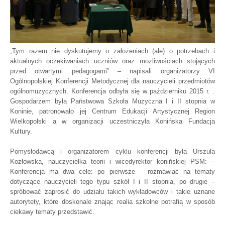
„Tym razem nie dyskutujemy o założeniach (ale) o potrzebach i
aktualnych oczekiwaniach uczniów oraz możliwościach stojących
przed otwartymi pedagogami” – napisali organizatorzy VI
Ogólnopolskiej Konferencji Metodycznej dla nauczycieli przedmiotów
ogólnomuzycznych. Konferencja odbyła się w październiku 2015 r. .
Gospodarzem była Państwowa Szkoła Muzyczna I i II stopnia w
Koninie, patronowało jej Centrum Edukacji Artystycznej Region
Wielkopolski a w organizacji uczestniczyła Konińska Fundacja
Kultury.
Pomysłodawcą i organizatorem cyklu konferencji była Urszula
Kozłowska, nauczycielka teorii i wicedyrektor konińskiej PSM: –
Konferencja ma dwa cele: po pierwsze – rozmawiać na tematy
dotyczące nauczycieli tego typu szkół I i II stopnia, po drugie –
spróbować zaprosić do udziału takich wykładowców i takie uznane
autorytety, które doskonale znając realia szkolne potrafią w sposób
ciekawy tematy przedstawić.