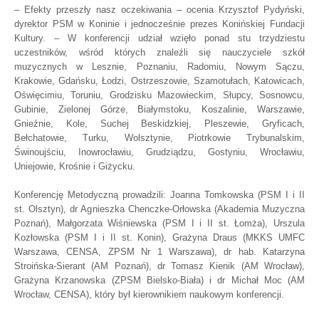
– Efekty przeszły nasz oczekiwania – ocenia Krzysztof Pydyński,
dyrektor PSM w Koninie i jednocześnie prezes Konińskiej Fundacji
Kultury. – W konferencji udział wzięło ponad stu trzydziestu
uczestników, wśród których znaleźli się nauczyciele szkół
muzycznych w Lesznie, Poznaniu, Radomiu, Nowym Sączu,
Krakowie, Gdańsku, Łodzi, Ostrzeszowie, Szamotułach, Katowicach,
Oświęcimiu, Toruniu, Grodzisku Mazowieckim, Słupcy, Sosnowcu,
Gubinie, Zielonej Górze, Białymstoku, Koszalinie, Warszawie,
Gnieźnie, Kole, Suchej Beskidzkiej, Pleszewie, Gryficach,
Bełchatowie, Turku, Wolsztynie, Piotrkowie Trybunalskim,
Świnoujściu, Inowrocławiu, Grudziądzu, Gostyniu, Wrocławiu,
Uniejowie, Krośnie i Giżycku.
Konferencję Metodyczną prowadzili: Joanna Tomkowska (PSM I i II
st. Olsztyn), dr Agnieszka Chenczke-Orłowska (Akademia Muzyczna
Poznań), Małgorzata Wiśniewska (PSM I i II st. Łomża), Urszula
Kozłowska (PSM I i II st. Konin), Grażyna Draus (MKKS UMFC
Warszawa, CENSA, ZPSM Nr 1 Warszawa), dr hab. Katarzyna
Stroińska-Sierant (AM Poznań), dr Tomasz Kienik (AM Wrocław),
Grażyna Krzanowska (ZPSM Bielsko-Biała) i dr Michał Moc (AM
Wrocław, CENSA), który był kierownikiem naukowym konferencji.