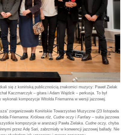
tkali się z konińską publicznością znakomici muzycy: Paweł Zielak
chał Kaczmarczyk – gitara i Adam Wajdzik – perkusja. To był
y wykonali kompozycje Witolda Friemanna w wersji jazzowej.
asza” zorganizowało Konińskie Towarzystwo Muzyczne (23 listopada
itolda Friemanna:
Królowa róż, Cudne oczy
i
Fanfary
– suita jazzowa
szystkie kompozycje w aranżacji Pawła Zielaka.
Cudne oczy,
chyba
innymi przez Adę Sari
,
zabrzmiały w konwencji jazzowej ballady. Nie