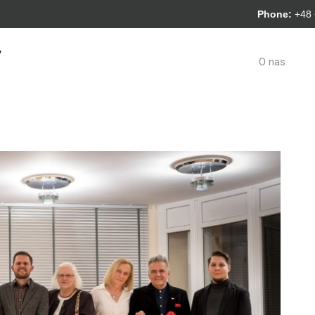
Phone:
+48
y
O nas