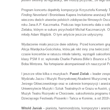
jestem skłonny do egzaltacji, ale muszę przyznać, że tego u
Program koncertu dopełniły kompozycje Krzysztofa Komedy
Finding Neverland
i Bronisława Kapera Invitationw aranżacji
wieczoru dwóch utworów polskich zdobywców filmowych Oscar
roku Jana A.P. Kaczmarka. Podczas tego koncertu dała o sobi
Zielaka, którym w sukurs przychodził Michał Kaczmarczyk. O
młody Adam Wajdzik. O tym artyście jeszcze usłyszymy.
Wydarzenie miało jeszcze dwie odsłony. Przed koncertem gr
Alicja Wardęcka-Gościńska, która jak nikt inny zna twórczo
czasie koncertów w ratuszu młode talenty, wystąpili saksofon
klasy PSM II st. wykonała Charlie Parkera
Billie’s Bounce
a Se
Boba Mintzera. Na fortepianie akompaniował ich nauczyciel Pa
I jeszcze słów kilka o muzykach.
Paweł Zielak –
leader zesp
Wydziału Jazzu i Muzyki Rozrywkowej Akademii Muzycznej w 
Jerzego Główczewskiego oraz w zakresie kompozycji i aranżac
Uniwersytecie Muzyki i Sztuk Teatralnych w Grazu w Austrii, g
Muzyk Teatru Rozrywki w Chorzowie, saksofonista programu 
Dziecięcego Festiwalu Piosenki i Tańca w Koninie, a od 2019 
Witold Janiak
– pianista, hammondzista, kompozytor i aranżer