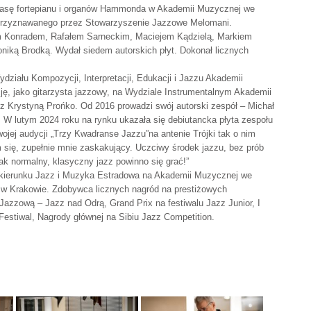
lasę fortepianu i organów Hammonda w Akademii Muzycznej we
przyznawanego przez Stowarzyszenie Jazzowe Melomani.
 Konradem, Rafałem Sarneckim, Maciejem Kądzielą, Markiem
niką Brodką. Wydał siedem autorskich płyt. Dokonał licznych
ydziału Kompozycji, Interpretacji, Edukacji i Jazzu Akademii
, jako gitarzysta jazzowy, na Wydziale Instrumentalnym Akademii
z Krystyną Prońko. Od 2016 prowadzi swój autorski zespół – Michał
. W lutym 2024 roku na rynku ukazała się debiutancka płyta zespołu
ojej audycji „Trzy Kwadranse Jazzu”na antenie Trójki tak o nim
 się, zupełnie mnie zaskakujący. Uczciwy środek jazzu, bez prób
jak normalny, klasyczny jazz powinno się grać!”
na kierunku Jazz i Muzyka Estradowa na Akademii Muzycznej we
w Krakowie. Zdobywca licznych nagród na prestiżowych
Jazzową – Jazz nad Odrą, Grand Prix na festiwalu Jazz Junior, I
estiwal, Nagrody głównej na Sibiu Jazz Competition.