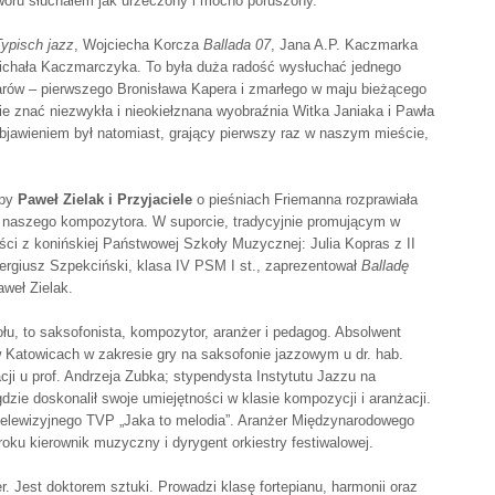
tworu słuchałem jak urzeczony i mocno poruszony.
Typisch jazz
, Wojciecha Korcza
Ballada 07
, Jana A.P. Kaczmarka
 Michała Kaczmarczyka. To była duża radość wysłuchać jednego
ów – pierwszego Bronisława Kapera i zmarłego w maju bieżącego
e znać niezwykła i nieokiełznana wyobraźnia Witka Janiaka i Pawła
bjawieniem był natomiast, grający pierwszy raz w naszym mieście,
upy
Paweł Zielak i Przyjaciele
o pieśniach Friemanna rozprawiała
ść naszego kompozytora. W suporcie, tradycyjnie promującym w
iści z konińskiej Państwowej Szkoły Muzycznej: Julia Kopras z II
rgiusz Szpekciński, klasa IV PSM I st., zaprezentował
Balladę
weł Zielak.
ołu, to saksofonista, kompozytor, aranżer i pedagog. Absolwent
Katowicach w zakresie gry na saksofonie jazzowym u dr. hab.
ji u prof. Andrzeja Zubka; stypendysta Instytutu Jazzu na
dzie doskonalił swoje umiejętności w klasie kompozycji i aranżacji.
telewizyjnego TVP „Jaka to melodia”. Aranżer Międzynarodowego
roku kierownik muzyczny i dyrygent orkiestry festiwalowej.
. Jest doktorem sztuki. Prowadzi klasę fortepianu, harmonii oraz