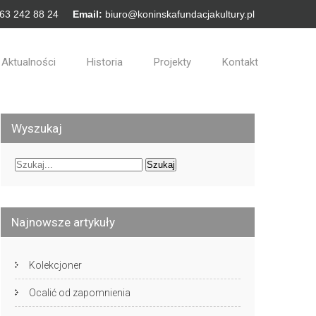
 63 242 88 24
Email:
biuro@koninskafundacjakultury.pl
Aktualności
Historia
Projekty
Kontakt
Wyszukaj
Najnowsze artykuły
Kolekcjoner
Ocalić od zapomnienia