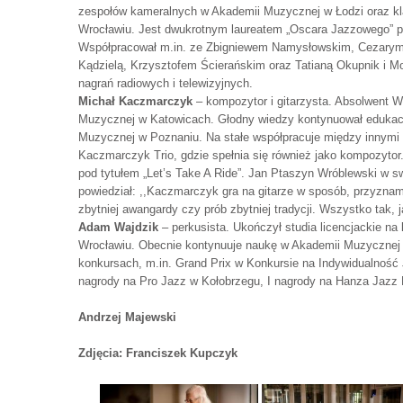
zespołów kameralnych w Akademii Muzycznej w Łodzi oraz k
Wrocławiu. Jest dwukrotnym laureatem „Oscara Jazzowego” 
Współpracował m.in. ze Zbigniewem Namysłowskim, Cezarym
Kądzielą, Krzysztofem Ścierańskim oraz Tatianą Okupnik i Mo
nagrań radiowych i telewizyjnych.
Michał Kaczmarczyk
– kompozytor i gitarzysta. Absolwent W
Muzycznej w Katowicach. Głodny wiedzy kontynuował edukację
Muzycznej w Poznaniu. Na stałe współpracuje między innymi 
Kaczmarczyk Trio, gdzie spełnia się również jako kompozytor
pod tytułem „Let’s Take A Ride”. Jan Ptaszyn Wróblewski w sw
powiedział: ,,Kaczmarczyk gra na gitarze w sposób, przyznam
zbytniej awangardy czy prób zbytniej tradycji. Wszystko tak, 
Adam Wajdzik
– perkusista. Ukończył studia licencjackie 
Wrocławiu. Obecnie kontynuuje naukę w Akademii Muzycznej 
konkursach, m.in. Grand Prix w Konkursie na Indywidualność 
nagrody na Pro Jazz w Kołobrzegu, I nagrody na Hanza Jazz F
Andrzej Majewski
Zdjęcia: Franciszek Kupczyk