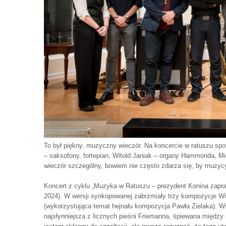
To był piękny, muzyczny wieczór. Na koncercie w ratuszu spo
– saksofony, fortepian, Witold Janiak – organy Hammonda, Mi
wieczór szczególny, bowiem nie często zdarza się, by muzyc
Koncert z cyklu „Muzyka w Ratuszu – prezydent Konina zapr
2024). W wersji synkopowanej zabrzmiały trzy kompozycje W
(wykorzystująca temat hejnału kompozycja Pawła Zielaka). W
najsłynniejsza z licznych pieśni Friemanna, śpiewana między 