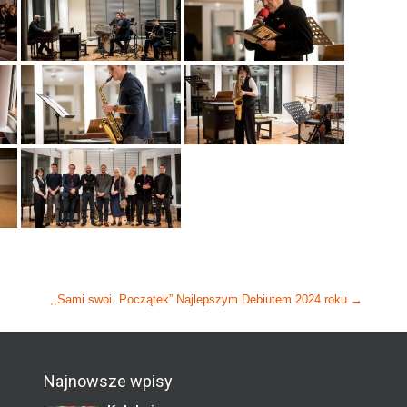
,,Sami swoi. Początek” Najlepszym Debiutem 2024 roku
→
Najnowsze wpisy