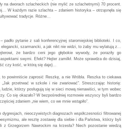
na dworach szlacheckich (nie mylić ze szlachetnymi) 70 procent.
ej… W każdym razie szlachta – zdaniem historyka – otrząsnęła się
 kultywować tradycje. Różne…
padło pytanie z sali konferencyjnej staromiejskiej biblioteki. I co,
i elegancki, szarmancki, a jak nikt nie widzi, to żaby mu wylatują z…
ejterowi, że bardzo ceni jego głębokie wywody, że poraziły go
i aspektami swymi. Efekt? Hejter zamilkł. Może sprawdza do dzisiaj,
ść czy kość, w którą się daje)…
, to powinniście zaprosić Reszkę, a nie Wróbla. Reszka to ciekawa
 „Jak przetrwać w szkole i nie zwariować”. Streszczając historię:
 ludzie, którzy posługują się w sieci mową nienawiści, w tym wobec
arzy. Co się okazało? W bezpośredniej rozmowie wszyscy byli bardzo
ajczęściej zdaniem „nie wiem, co we mnie wstąpiło”.
 dygresjach, nieoczywistych diagnozach współczesności filtrowanej
esymizmu, ale resztę zostawię dla siebie i dla Państwa, którzy byli
zli z Grzegorzem Nawrockim na krzesła? Niech pozostanie wiedzą