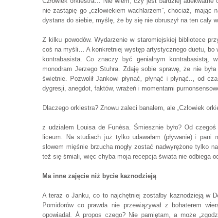
Człowiek orkiestra… Nie wiem, czy jest bardziej adekwatne 
nie zastąpię go „człowiekiem wachlarzem”, chociaż, mając na 
dystans do siebie, myślę, że by się nie obruszył na ten cały 
Z kilku powodów. Wydarzenie w staromiejskiej bibliotece pr
coś na myśli… A konkretniej występ artystycznego duetu, bo 
kontrabasista. Co znaczy być genialnym kontrabasistą, wi
monodram Jerzego Stuhra. Zdaję sobie sprawę, że nie była 
świetnie. Pozwolił Jankowi płynąć, płynąć i płynąć.., od c
dygresji, anegdot, faktów, wrażeń i momentami purnonsensowe
Dlaczego orkiestra? Znowu zaleci banałem, ale „Człowiek orkie
z udziałem Louisa de Funèsa. Śmiesznie było? Od czegoś n
liceum. Na studiach już tylko udawałam (pływanie) i pani 
słowem mięśnie brzucha mogły zostać nadwyrężone tylko na 
też się śmiali, więc chyba moja recepcja świata nie odbiega o
Ma inne zajęcie niż bycie kaznodzieją
A teraz o Janku, co to najchętniej zostałby kaznodzieją w De
Pomidorów co prawda nie przewiązywał z bohaterem wier
opowiadał. À propos czego? Nie pamiętam, a może „zgodzi