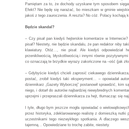
Pamiętam za to, że dochody uzyskane tym sposobem sięgały 
Efekt? Nie będę się narażać, bo mieszkam w gminie wiejski
jakoś z tego zauroczenia. A reszta? No cóż. Polacy kochają
Będzie skandal?
– Czy pisał pan kiedyś hejterskie komentarze w Internecie? – 
pisał? Niestety, nie będzie skandalu, że pan redaktor niby tak
klawiatury. Otóż…, nie pisał. Ale kiedyś odpowiedział h
przenikliwością, błyskotliwością i innymi równie pozytywnym
co oznaczają te brzydkie wyrazy zakończone na –ość (jak zło
– Gdybyście kiedyś chcieli zaprosić ciekawego dziennikarza
postać, zrobił kiedyś taki eksperyment… – opowiadał autor
dziennikarz „Gazety Wyborczej” postanowił sprawdzić, kim są
niego, i dotarł do autorów najbardziej niewybrednych koment
uprzejmi i przepraszali dziennikarza za hejt, tłumacząc się n
I tyle, długo bym jeszcze mogła opowiadać o wielowątkowych
przez historyka, zdeklarowanego realistę z domieszką nutki p
uczestnikami tego niezwykłego spotkania. A dlaczego wes
tajemną… Opowiedziane to trochę zabite, niestety.