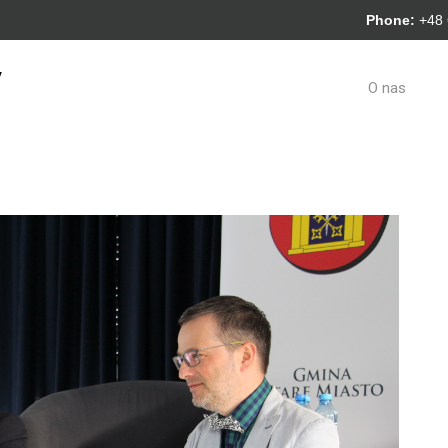
Phone:
+48
y
O nas