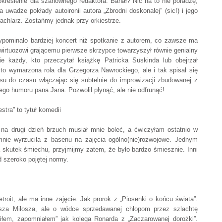
określenie dla szanownego redaktora. Banał? Nic na to nie poradzę,
uwadze pokłady autoironii autora „Zbrodni doskonałej” (sic!) i jego
wachlarz. Zostańmy jednak przy orkiestrze.
zypominało bardziej koncert niż spotkanie z autorem, co zawsze ma
wirtuozowi grającemu pierwsze skrzypce towarzyszył równie genialny
e każdy, kto przeczytał książkę Patricka Süskinda lub obejrzał
to wymarzona rola dla Grzegorza Nawrockiego, ale i tak spisał się
zasu do czasu włączając się subtelnie do improwizacji zbudowanej z
go humoru pana Jana. Pozwolił płynąć, ale nie odfrunąć!
stra” to tytuł komedii
a drugi dzień brzuch musiał mnie boleć, a ćwiczyłam ostatnio w
mnie wyrzuciła z basenu na zajęcia ogólno(nie)rozwojowe. Jednym
skutek śmiechu, przyjmijmy zatem, że było bardzo śmiesznie. Inni
d szeroko pojętej normy.
troit, ale ma inne zajęcie. Jak prorok z „Piosenki o końcu świata”.
sza Miłosza, ale o wódce sprzedawanej chłopom przez szlachtę
łem, zapomniałem” jak kolega Ronarda z „Zaczarowanej dorożki”.