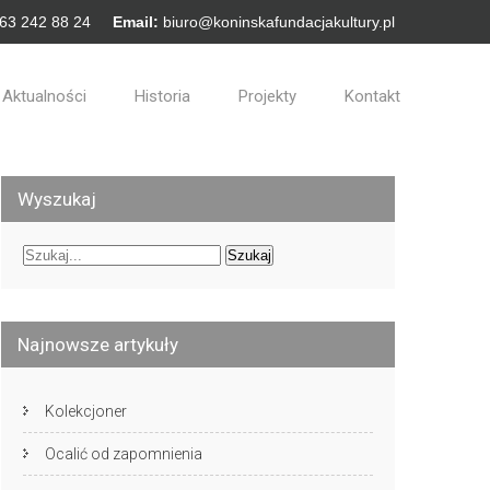
 63 242 88 24
Email:
biuro@koninskafundacjakultury.pl
Aktualności
Historia
Projekty
Kontakt
Wyszukaj
Najnowsze artykuły
Kolekcjoner
Ocalić od zapomnienia