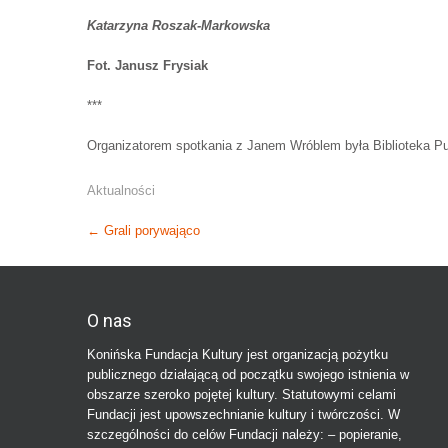
Katarzyna Roszak-Markowska
Fot. Janusz Frysiak
***
Organizatorem spotkania z Janem Wróblem była Biblioteka Pu
Aktualności
Post
←
Grali porywająco
navigation
O nas
Konińska Fundacja Kultury jest organizacją pożytku
publicznego działającą od początku swojego istnienia w
obszarze szeroko pojętej kultury. Statutowymi celami
Fundacji jest upowszechnianie kultury i twórczości. W
szczególności do celów Fundacji należy: – popieranie,