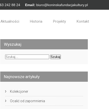
 63 242 88 24
Email:
biuro@koninskafundacjakultury.pl
Aktualności
Historia
Projekty
Kontakt
Wyszukaj
Najnowsze artykuły
Kolekcjoner
Ocalić od zapomnienia