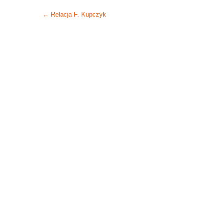
Post
←
Relacja F. Kupczyk
navigation