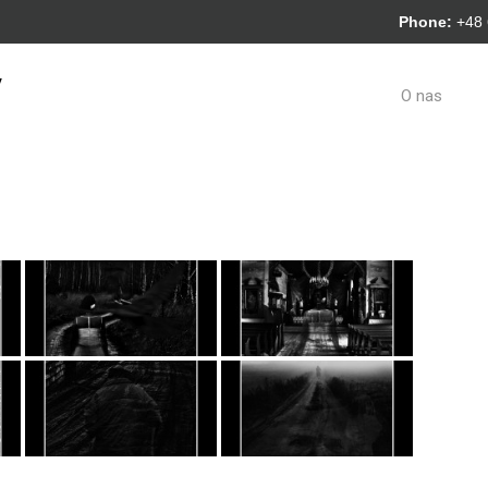
Phone:
+48
y
O nas