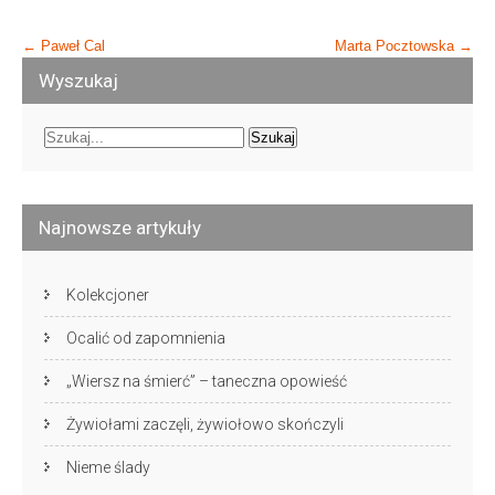
Post
←
Paweł Cal
Marta Pocztowska
→
navigation
Wyszukaj
Najnowsze artykuły
Kolekcjoner
Ocalić od zapomnienia
„Wiersz na śmierć” – taneczna opowieść
Żywiołami zaczęli, żywiołowo skończyli
Nieme ślady