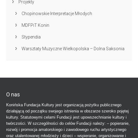
Projekty
Chopinowskie Interpretacje Młodych
MDFPiT Konin
Stypendia
Warsztaty Muzyczne Wielkopolska – Dolna Saksonia
O nas
Konińska Fundacja Kultury jest organizacją pożytku publicznego
działającą od początku swojego istnienia w obszarze szeroko pojętej
kultury. Statutowymi celami Fundacji jest upowszechnianie kultury i
twórczości. W szczególności do celów Fundacji należy: – popieranie,
rozwój i promocja amatorskiego i zawodowego ruchu artystycznego
oraz utalentowanej młodzieży i dzieci – wspieranie, organizowanie i