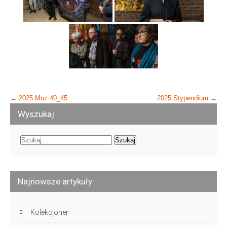
Post
←
2025 Muz 40_45
2025 Stypendium
→
navigation
Wyszukaj
Najnowsze artykuły
Kolekcjoner