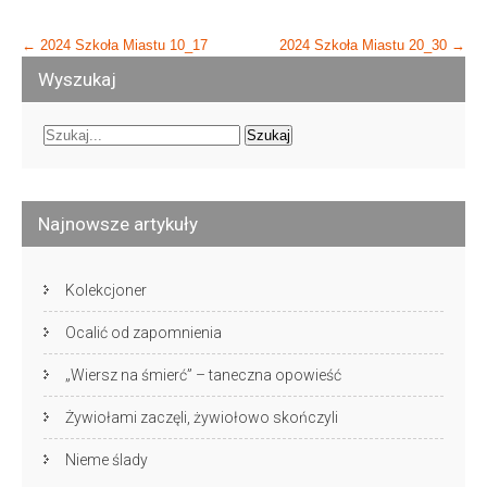
Post
←
2024 Szkoła Miastu 10_17
2024 Szkoła Miastu 20_30
→
navigation
Wyszukaj
Najnowsze artykuły
Kolekcjoner
Ocalić od zapomnienia
„Wiersz na śmierć” – taneczna opowieść
Żywiołami zaczęli, żywiołowo skończyli
Nieme ślady