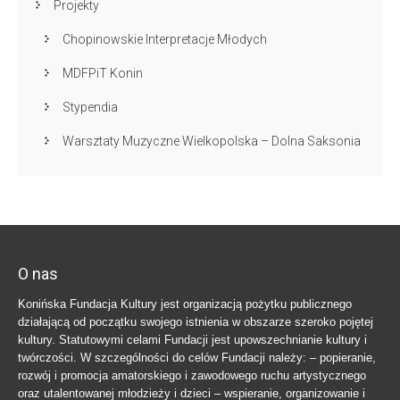
Projekty
Chopinowskie Interpretacje Młodych
MDFPiT Konin
Stypendia
Warsztaty Muzyczne Wielkopolska – Dolna Saksonia
O nas
Konińska Fundacja Kultury jest organizacją pożytku publicznego
działającą od początku swojego istnienia w obszarze szeroko pojętej
kultury. Statutowymi celami Fundacji jest upowszechnianie kultury i
twórczości. W szczególności do celów Fundacji należy: – popieranie,
rozwój i promocja amatorskiego i zawodowego ruchu artystycznego
oraz utalentowanej młodzieży i dzieci – wspieranie, organizowanie i