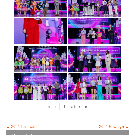
«
‹
z
5
›
»
Post
←
2024 Festiwal-2
2024 Seweryn
→
navigation