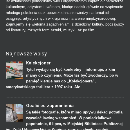
lat działalności pomogliśmy wielu organizatorom imprez o charakterze
kulturalnym, artystom i twórcom, kładąc nacisk głównie na wspieranie
młodego pokolenia oraz upowszechnianie wiedzy na temat ich
osiągnięć artystycznych w kraju oraz na arenie międzynarodowej.
Zajmujemy się wieloma zagadnieniami z dziedziny kultury, począwszy
od literatury, różnych form sztuki, muzyki, aż po film.
Najnowsze wpisy
Kolekcjoner
Tytuł wydaje się być konkretny – informuje, z kim
mamy do czynienia. Może też być zwodniczy, bo w
pamięć kieruje nas do „Kolekcjonera”,
amerykańskiego thrillera z 1997 roku. Ale
Ocalić od zapomnienia
Są takie fotografie, które mimo upływu dekad potrafią
wywołać lawinę wspomnień. W poniedziałkowe
popołudnie, 6 lipca, w Miejskiej Bibliotece Publicznej
im. Zofii Urbanowskiej w Koninie, czas na chwilę zwolnił