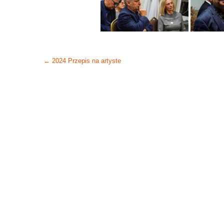
Post
←
2024 Przepis na artyste
navigation