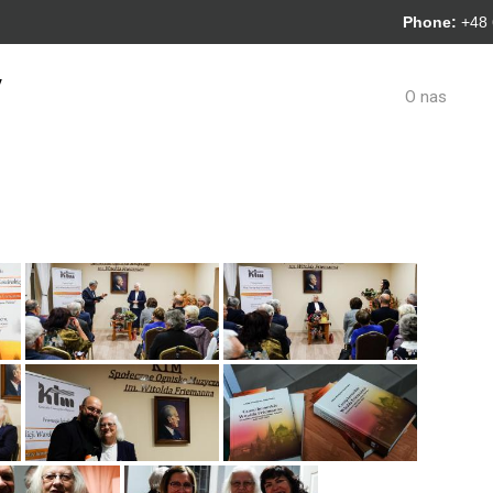
Phone:
+48
y
O nas