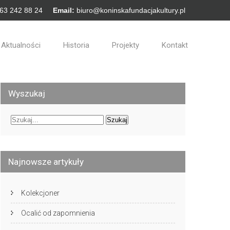
 63 242 88 24
Email:
biuro@koninskafundacjakultury.pl
Aktualności
Historia
Projekty
Kontakt
Wyszukaj
Najnowsze artykuły
Kolekcjoner
Ocalić od zapomnienia