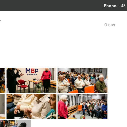
Phone:
+48
y
O nas