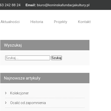
 63 242 88 24
Email:
biuro@koninskafundacjakultury.pl
Aktualności
Historia
Projekty
Kontakt
Wyszukaj
Najnowsze artykuły
Kolekcjoner
Ocalić od zapomnienia