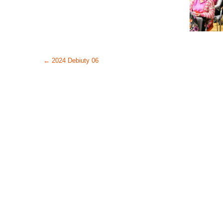
Post
←
2024 Debiuty 06
navigation