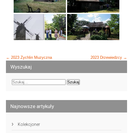
Post
←
2023 Zychlin Muzyczna
2023 Drzewiedzcy
→
navigation
Wyszukaj
Najnowsze artykuły
Kolekcjoner