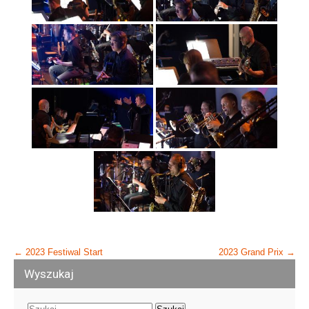
Post
←
2023 Festiwal Start
2023 Grand Prix
→
navigation
Wyszukaj