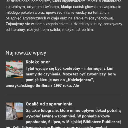
lat działalności pomogliśmy wielu organizatorom imprez o charakterze
kulturalnym, artystom i twórcom, kładąc nacisk głównie na wspieranie
młodego pokolenia oraz upowszechnianie wiedzy na temat ich
osiągnięć artystycznych w kraju oraz na arenie międzynarodowej.
Zajmujemy się wieloma zagadnieniami z dziedziny kultury, począwszy
od literatury, różnych form sztuki, muzyki, aż po film.
Najnowsze wpisy
Kolekcjoner
Tytuł wydaje się być konkretny – informuje, z kim
mamy do czynienia. Może też być zwodniczy, bo w
pamięć kieruje nas do „Kolekcjonera”,
amerykańskiego thrillera z 1997 roku. Ale
Ocalić od zapomnienia
Są takie fotografie, które mimo upływu dekad potrafią
wywołać lawinę wspomnień. W poniedziałkowe
popołudnie, 6 lipca, w Miejskiej Bibliotece Publicznej
im. Zofii Urbanowskiej w Koninie, czas na chwilę zwolnił