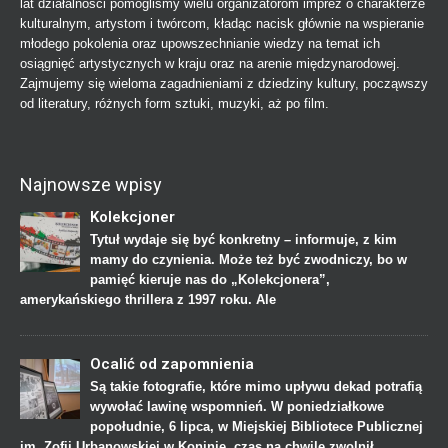
lat działalności pomogliśmy wielu organizatorom imprez o charakterze
kulturalnym, artystom i twórcom, kładąc nacisk głównie na wspieranie
młodego pokolenia oraz upowszechnianie wiedzy na temat ich
osiągnięć artystycznych w kraju oraz na arenie międzynarodowej.
Zajmujemy się wieloma zagadnieniami z dziedziny kultury, począwszy
od literatury, różnych form sztuki, muzyki, aż po film.
Najnowsze wpisy
Kolekcjoner
Tytuł wydaje się być konkretny – informuje, z kim
mamy do czynienia. Może też być zwodniczy, bo w
pamięć kieruje nas do „Kolekcjonera”,
amerykańskiego thrillera z 1997 roku. Ale
Ocalić od zapomnienia
Są takie fotografie, które mimo upływu dekad potrafią
wywołać lawinę wspomnień. W poniedziałkowe
popołudnie, 6 lipca, w Miejskiej Bibliotece Publicznej
im. Zofii Urbanowskiej w Koninie, czas na chwilę zwolnił