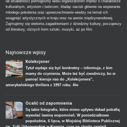
lat działalności pomogliśmy wielu organizatorom imprez o charakterze
kulturalnym, artystom i twórcom, kładąc nacisk głównie na wspieranie
młodego pokolenia oraz upowszechnianie wiedzy na temat ich
osiągnięć artystycznych w kraju oraz na arenie międzynarodowej.
Zajmujemy się wieloma zagadnieniami z dziedziny kultury, począwszy
od literatury, różnych form sztuki, muzyki, aż po film.
Najnowsze wpisy
Kolekcjoner
Tytuł wydaje się być konkretny – informuje, z kim
mamy do czynienia. Może też być zwodniczy, bo w
pamięć kieruje nas do „Kolekcjonera”,
amerykańskiego thrillera z 1997 roku. Ale
Ocalić od zapomnienia
Są takie fotografie, które mimo upływu dekad potrafią
wywołać lawinę wspomnień. W poniedziałkowe
popołudnie, 6 lipca, w Miejskiej Bibliotece Publicznej
im. Zofii Urbanowskiej w Koninie, czas na chwilę zwolnił