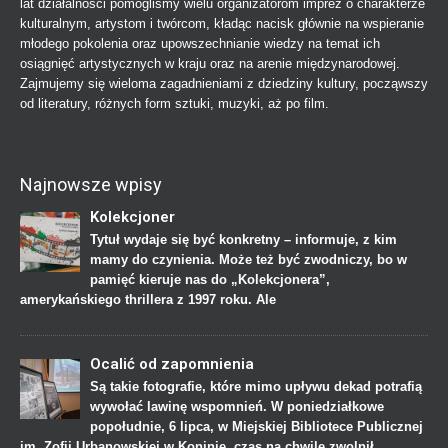
lat działalności pomogliśmy wielu organizatorom imprez o charakterze
kulturalnym, artystom i twórcom, kładąc nacisk głównie na wspieranie
młodego pokolenia oraz upowszechnianie wiedzy na temat ich
osiągnięć artystycznych w kraju oraz na arenie międzynarodowej.
Zajmujemy się wieloma zagadnieniami z dziedziny kultury, począwszy
od literatury, różnych form sztuki, muzyki, aż po film.
Najnowsze wpisy
Kolekcjoner
Tytuł wydaje się być konkretny – informuje, z kim
mamy do czynienia. Może też być zwodniczy, bo w
pamięć kieruje nas do „Kolekcjonera”,
amerykańskiego thrillera z 1997 roku. Ale
Ocalić od zapomnienia
Są takie fotografie, które mimo upływu dekad potrafią
wywołać lawinę wspomnień. W poniedziałkowe
popołudnie, 6 lipca, w Miejskiej Bibliotece Publicznej
im. Zofii Urbanowskiej w Koninie, czas na chwilę zwolnił