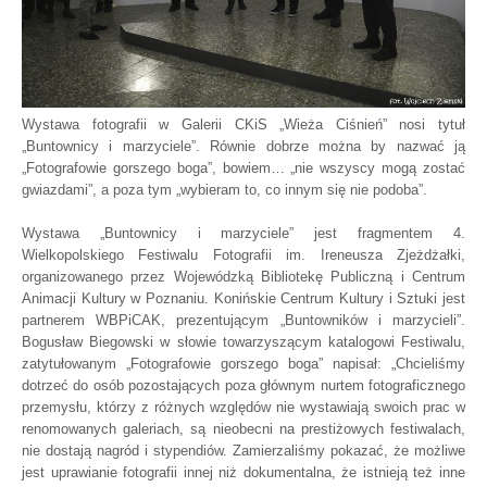
Wystawa fotografii w Galerii CKiS „Wieża Ciśnień” nosi tytuł
„Buntownicy i marzyciele”. Równie dobrze można by nazwać ją
„Fotografowie gorszego boga”, bowiem… „nie wszyscy mogą zostać
gwiazdami”, a poza tym „wybieram to, co innym się nie podoba”.
Wystawa „Buntownicy i marzyciele” jest fragmentem 4.
Wielkopolskiego Festiwalu Fotografii im. Ireneusza Zjeżdżałki,
organizowanego przez Wojewódzką Bibliotekę Publiczną i Centrum
Animacji Kultury w Poznaniu. Konińskie Centrum Kultury i Sztuki jest
partnerem WBPiCAK, prezentującym „Buntowników i marzycieli”.
Bogusław Biegowski w słowie towarzyszącym katalogowi Festiwalu,
zatytułowanym „Fotografowie gorszego boga” napisał: „Chcieliśmy
dotrzeć do osób pozostających poza głównym nurtem fotograficznego
przemysłu, którzy z różnych względów nie wystawiają swoich prac w
renomowanych galeriach, są nieobecni na prestiżowych festiwalach,
nie dostają nagród i stypendiów. Zamierzaliśmy pokazać, że możliwe
jest uprawianie fotografii innej niż dokumentalna, że istnieją też inne