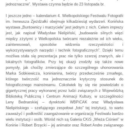
jednoznaczne”. Wystawa czynna będzie do 23 listopada br.
I jeszcze jedno – kalendarium 4. Wielkopolskiego Festiwalu Fotografii
im. Ireneusza Zjeżdżałki obejmuje kilkadziesiąt wydarzeń. Konińska
wystawa „Buntownicy i marzyciele” jest jednym z nich. Celem imprezy
jest, jak napisał Władysław Nielipiński, „budowanie silnych więzi
między zżytymi z Wielkopolska twórcami niezależnie od ich wieku,
zainteresowań, sposobów widzenia rzeczywistości i
wykorzystywanych narzędzi i technik fotograficznych”. Dzięki temu
możliwa stała się prezentacja prac nie tylko szerzej znanych, ale i
lokalnych fotografików. Przy tej okazji zrodziły się także nowe
pomysły, jak choćby zmierzające do szczególnego uhonorowania
Marka Sobkiewicza, koninianina, twórcy przedwcześnie zmarłego,
którego twórczość ma jednoznacznie krytyczny stosunek do
fotograficznego mainstreamu. Cokolwiek by się nie powiedziało o
gigantycznej pracy wykonanej przez ludzi związanych z Wojewódzką
Biblioteką Publiczną i Centrum Animacji Kultury, w szczególności
Leny Bednarskiej – dyrektorki WBPiCAK oraz Władysława
Nielipińskiego – szefującego zespołowi „foto” tej instytucji, to warto
zauważyć i podkreślić zaangażowanie w organizację Festiwalu bardzo
wielu instytucji i osób. Wśród nich są Galeria CKiS „Wieża Ciśnień” w
Koninie i Robert Brzęcki – jej animator oraz Robert Andre związanego