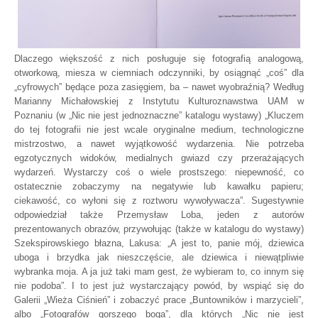
Dlaczego większość z nich posługuje się fotografią analogową,
otworkową, miesza w ciemniach odczynniki, by osiągnąć „coś” dla
„cyfrowych” będące poza zasięgiem, ba – nawet wyobraźnią? Według
Marianny Michałowskiej z Instytutu Kulturoznawstwa UAM w
Poznaniu (w „Nic nie jest jednoznaczne” katalogu wystawy) „Kluczem
do tej fotografii nie jest wcale oryginalne medium, technologiczne
mistrzostwo, a nawet wyjątkowość wydarzenia. Nie potrzeba
egzotycznych widoków, medialnych gwiazd czy przerażających
wydarzeń. Wystarczy coś o wiele prostszego: niepewność, co
ostatecznie zobaczymy na negatywie lub kawałku papieru;
ciekawość, co wyłoni się z roztworu wywoływacza”. Sugestywnie
odpowiedział także Przemysław Loba, jeden z autorów
prezentowanych obrazów, przywołując (także w katalogu do wystawy)
Szekspirowskiego błazna, Lakusa: „A jest to, panie mój, dziewica
uboga i brzydka jak nieszczęście, ale dziewica i niewątpliwie
wybranka moja. A ja już taki mam gest, że wybieram to, co innym się
nie podoba”. I to jest już wystarczający powód, by wspiąć się do
Galerii „Wieża Ciśnień” i zobaczyć prace „Buntowników i marzycieli”,
albo „Fotografów gorszego boga”, dla których „Nic nie jest