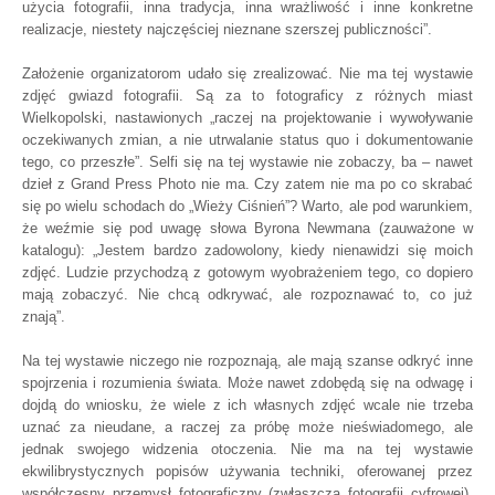
użycia fotografii, inna tradycja, inna wrażliwość i inne konkretne
realizacje, niestety najczęściej nieznane szerszej publiczności”.
Założenie organizatorom udało się zrealizować. Nie ma tej wystawie
zdjęć gwiazd fotografii. Są za to fotograficy z różnych miast
Wielkopolski, nastawionych „raczej na projektowanie i wywoływanie
oczekiwanych zmian, a nie utrwalanie status quo i dokumentowanie
tego, co przeszłe”. Selfi się na tej wystawie nie zobaczy, ba – nawet
dzieł z Grand Press Photo nie ma. Czy zatem nie ma po co skrabać
się po wielu schodach do „Wieży Ciśnień”? Warto, ale pod warunkiem,
że weźmie się pod uwagę słowa Byrona Newmana (zauważone w
katalogu): „Jestem bardzo zadowolony, kiedy nienawidzi się moich
zdjęć. Ludzie przychodzą z gotowym wyobrażeniem tego, co dopiero
mają zobaczyć. Nie chcą odkrywać, ale rozpoznawać to, co już
znają”.
Na tej wystawie niczego nie rozpoznają, ale mają szanse odkryć inne
spojrzenia i rozumienia świata. Może nawet zdobędą się na odwagę i
dojdą do wniosku, że wiele z ich własnych zdjęć wcale nie trzeba
uznać za nieudane, a raczej za próbę może nieświadomego, ale
jednak swojego widzenia otoczenia. Nie ma na tej wystawie
ekwilibrystycznych popisów używania techniki, oferowanej przez
współczesny przemysł fotograficzny (zwłaszcza fotografii cyfrowej),