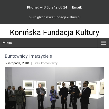
Phone:
+48 63 242 88 24
Email:
biuro@koninskafundacjakultury.pl
Konińska Fundacja Kultury
Menu
Buntownicy i marzyciele
6 listopada, 2018
|
Brak komentarzy