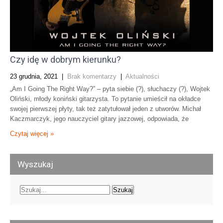
Czy idę w dobrym kierunku?
23 grudnia, 2021
|
Brak komentarzy
|
Aktualności
„Am I Going The Right Way?” – pyta siebie (?), słuchaczy (?), Wojtek
Oliński, młody koniński gitarzysta. To pytanie umieścił na okładce
swojej pierwszej płyty, tak też zatytułował jeden z utworów. Michał
Kaczmarczyk, jego nauczyciel gitary jazzowej, odpowiada, że
Czytaj więcej »
Wyszukaj