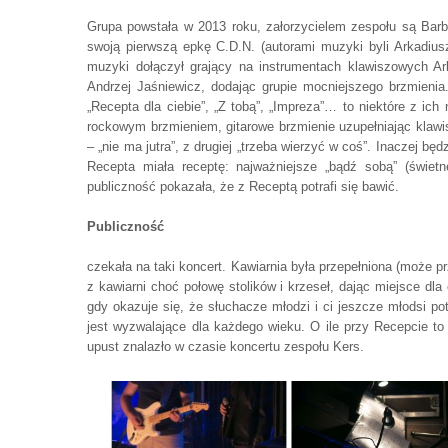
Grupa powstała w 2013 roku, załorzycielem zespołu są Barb
swoją pierwszą epkę C.D.N. (autorami muzyki byli Arkadius
muzyki dołączył grający na instrumentach klawiszowych Ark
Andrzej Jaśniewicz, dodając grupie mocniejszego brzmienia
„Recepta dla ciebie”, „Z tobą”, „Impreza”… to niektóre z i
rockowym brzmieniem, gitarowe brzmienie uzupełniając klawis
– „nie ma jutra”, z drugiej „trzeba wierzyć w coś”. Inaczej będz
Recepta miała receptę: najważniejsze „bądź sobą” (świetne
publiczność pokazała, że z Receptą potrafi się bawić.
Publiczność
czekała na taki koncert. Kawiarnia była przepełniona (może p
z kawiarni choć połowę stolików i krzeseł, dając miejsce dl
gdy okazuje się, że słuchacze młodzi i ci jeszcze młodsi po
jest wyzwalające dla każdego wieku. O ile przy Recepcie t
upust znalazło w czasie koncertu zespołu Kers.