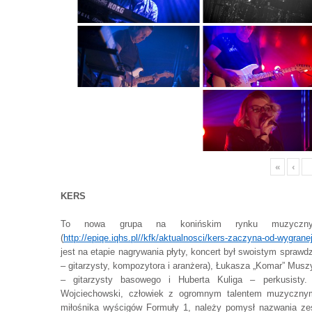
«
‹
KERS
To nowa grupa na konińskim rynku muzycznym
(
http://epiqe.iqhs.pl//kfk/aktualnosci/kers-zaczyna-od-wygranej
jest na etapie nagrywania płyty, koncert był swoistym spraw
– gitarzysty, kompozytora i aranżera), Łukasza „Komar” Muszy
– gitarzysty basowego i Huberta Kuliga – perkusisty.
Wojciechowski, człowiek z ogromnym talentem muzyczny
miłośnika wyścigów Formuły 1, należy pomysł nazwania zesp