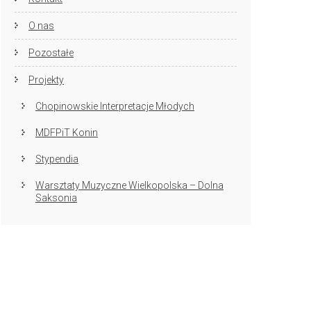
O nas
Pozostałe
Projekty
Chopinowskie Interpretacje Młodych
MDFPiT Konin
Stypendia
Warsztaty Muzyczne Wielkopolska – Dolna
Saksonia