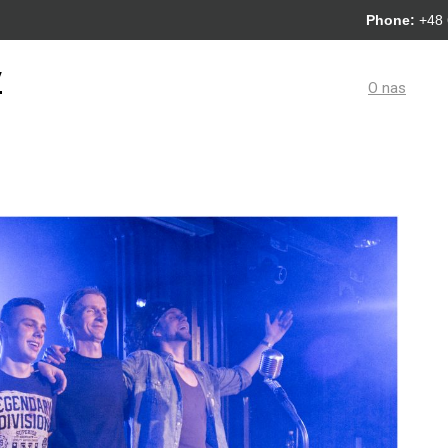
Phone:
+48
y
O nas