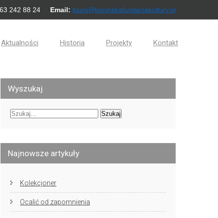
 63 242 88 24
Email:
biuro@koninskafundacjakultury.pl
Aktualności
Historia
Projekty
Kontakt
Wyszukaj
Najnowsze artykuły
Kolekcjoner
Ocalić od zapomnienia