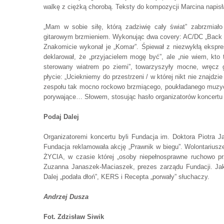
walkę z ciężką chorobą. Teksty do kompozycji Marcina napisła
„Mam w sobie siłę, którą zadziwię cały świat” zabrzmiało
gitarowym brzmieniem. Wykonując dwa covery: AC/DC „Back in 
Znakomicie wykonał je „Komar”. Śpiewał z niezwykłą ekspres
deklarował, że „przyjacielem mogę być”, ale „nie wiem, kto 
sterowany wiatrem po ziemi”, towarzyszyły mocne, wręcz g
płycie: „Uciekniemy do przestrzeni / w której nikt nie znajdzi
zespołu tak mocno rockowo brzmiącego, poukładanego muzyczni
porywające… Słowem, stosując hasło organizatorów koncertu
Podaj Dalej
Organizatoremi koncertu byli Fundacja im. Doktora Piotra J
Fundacja reklamowała akcję „Prawnik w biegu”. Wolontariusz
ŻYCIA, w czasie której „osoby niepełnosprawne ruchowo pr
Zuzanna Janaszek-Maciaszek, prezes zarządu Fundacji. Jak 
Dalej „podała dłoń”, KERS i Recepta „porwały” słuchaczy.
Andrzej Dusza
Fot. Zdzisław Siwik