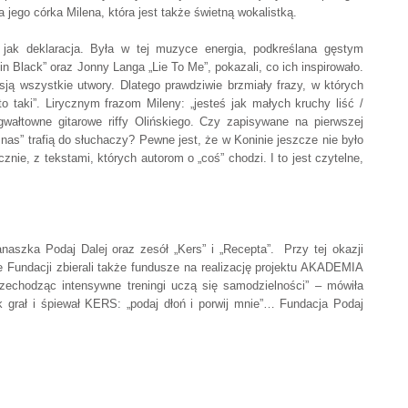
 jego córka Milena, która jest także świetną wokalistką.
 jak deklaracja. Była w tej muzyce energia, podkreślana gęstym
Black” oraz Jonny Langa „Lie To Me”, pokazali, co ich inspirowało.
ją wszystkie utwory. Dlatego prawdziwie brzmiały frazy, w których
to taki”. Lirycznym frazom Mileny: „jesteś jak małych kruchy liść /
wałtowne gitarowe riffy Olińskiego. Czy zapisywane na pierwszej
e nas” trafią do słuchaczy? Pewne jest, że w Koninie jeszcze nie było
e, z tekstami, których autorom o „coś” chodzi. I to jest czytelne,
anaszka Podaj Dalej oraz zesół „Kers” i „Recepta”. Przy tej okazji
e Fundacji zbierali także fundusze na realizację projektu AKADEMIA
zechodząc intensywne treningi uczą się samodzielności” – mówiła
grał i śpiewał KERS: „podaj dłoń i porwij mnie”… Fundacja Podaj