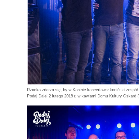
Rzadko zdarza się, by w Koninie koncertował koniński zespół
Podaj Dalej 2 lutego 2018 r. w kawiarni Domu Kultury Oskard