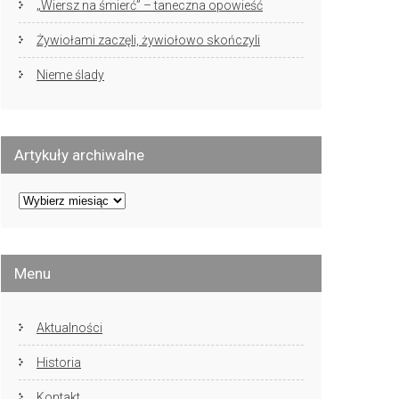
„Wiersz na śmierć” – taneczna opowieść
Żywiołami zaczęli, żywiołowo skończyli
Nieme ślady
Artykuły archiwalne
Artykuły
archiwalne
Menu
Aktualności
Historia
Kontakt