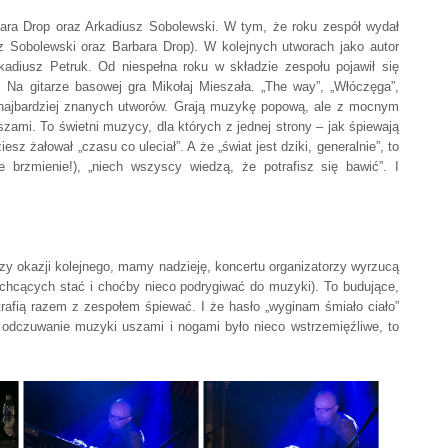
ara Drop oraz Arkadiusz Sobolewski. W tym, że roku zespół wydał
z Sobolewski oraz Barbara Drop). W kolejnych utworach jako autor
adiusz Petruk. Od niespełna roku w składzie zespołu pojawił się
. Na gitarze basowej gra Mikołaj Mieszała. „The way”, „Włóczęga”,
ch najbardziej znanych utworów. Grają muzykę popową, ale z mocnym
zami. To świetni muzycy, dla których z jednej strony – jak śpiewają
iesz żałował „czasu co uleciał”. A że „świat jest dziki, generalnie”, to
 brzmienie!), „niech wszyscy wiedzą, że potrafisz się bawić”. I
rzy okazji kolejnego, mamy nadzieję, koncertu organizatorzy wyrzucą
a chcących stać i choćby nieco podrygiwać do muzyki). To budujące,
trafią razem z zespołem śpiewać. I że hasło „wyginam śmiało ciało”
o odczuwanie muzyki uszami i nogami było nieco wstrzemięźliwe, to