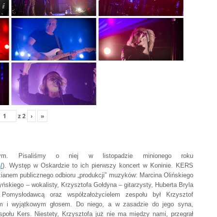
z
2
›
»
. Pisaliśmy o niej w listopadzie minionego roku
/
). Występ w Oskardzie to ich pierwszy koncert w Koninie. KERS
dzianem publicznego odbioru „produkcji” muzyków: Marcina Olińskiego
ńskiego – wokalisty, Krzysztofa Gołdyna – gitarzysty, Huberta Bryla
 Pomysłodawcą oraz współzałożycielem zespołu był Krzysztof
m i wyjątkowym głosem. Do niego, a w zasadzie do jego syna,
ołu Kers. Niestety, Krzysztofa już nie ma między nami, przegrał