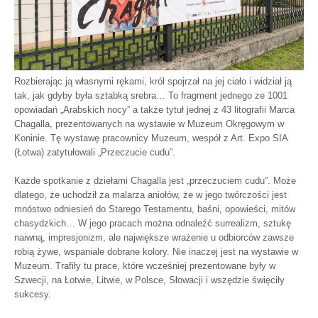
Rozbierając ją własnymi rękami, król spojrzał na jej ciało i widział ją
tak, jak gdyby była sztabką srebra… To fragment jednego ze 1001
opowiadań „Arabskich nocy” a także tytuł jednej z 43 litografii Marca
Chagalla, prezentowanych na wystawie w Muzeum Okręgowym w
Koninie. Tę wystawę pracownicy Muzeum, wespół z Art. Expo SIA
(Łotwa) zatytułowali „Przeczucie cudu”.
Każde spotkanie z dziełami Chagalla jest „przeczuciem cudu”. Może
dlatego, że uchodził za malarza aniołów, że w jego twórczości jest
mnóstwo odniesień do Starego Testamentu, baśni, opowieści, mitów
chasydzkich… W jego pracach można odnaleźć surrealizm, sztukę
naiwną, impresjonizm, ale największe wrażenie u odbiorców zawsze
robią żywe, wspaniale dobrane kolory. Nie inaczej jest na wystawie w
Muzeum. Trafiły tu prace, które wcześniej prezentowane były w
Szwecji, na Łotwie, Litwie, w Polsce, Słowacji i wszędzie święciły
sukcesy.