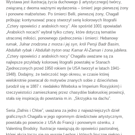
Wystawa jest ilustracją życia duchowego (i artystycznego) twórcy,
związaną z dwoma ważnymi wydarzenia – śmierć jego pierwszej żony
i ponowne małżeństwo. Po śmierci Belli, pierwszej żony, Chagall
próbując kontynuować pracę stworzył serię kolorowych litografii
„Cztery opowieści z arabskich nocy”. Ale spośród 1001 opowiadań
„Arabskich nocach” wybrał tylko cztery, które dotyczą tematów
utraconej miłości, ponownego zjednoczenia i śmierci:
Hebanowy
rumak, Julnar zrodzona z morza i jej syn, król Persji Badr Basim,
Abdullah rybak i Abdullah tryton
oraz
Kamar Al-Zaman i żona jubilera
.
„Cztery opowieści z arabskich nocy” Chagalla uważane są za
najlepsze przykłady kolorowej litografii powstałej w Stanach
Zjednoczonych przed 1950 rokiem (w USA tworzył w latach 1941-
1948). Dodajmy, że twórczość tego okresu, w czasie której
wielokrotnie powracał do motywów znanych sobie z dzieciństwa
(urodził się w 1887 r. niedaleko Witebska w Imperium Rosyjskim) i
rzeczywistości zamieszkanej przez chasydów białoruskiej prowincji,
stała się inspiracją do powstania m.in. „Skrzypka na dachu”.
Seria „Dafnis i Chloe”, uważana za jedno z najważniejszych dzieł
graficznych Chagalla w jego ogromnym dziedzictwie artystycznym,
powstała po powrocie z USA do Francji i ponownym ożenku, z
Valentiną Brodsky. Ilustracje nawiązują do opowieści pastoralnej,
której akcja toczy się na wyspie Lesbos i których liryczne piękno i