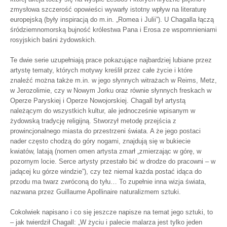
zmysłowa szczerość opowieści wywarły istotny wpływ na literaturę
europejską (były inspiracją do m.in. „Romea i Julii”). U Chagalla łączą
śródziemnomorską bujność królestwa Pana i Erosa ze wspomnieniami
rosyjskich baśni żydowskich.
Te dwie serie uzupełniają prace pokazujące najbardziej lubiane przez
artystę tematy, których motywy kreślił przez całe życie i które
znaleźć można także m.in. w jego słynnych witrażach w Reims, Metz,
w Jerozolimie, czy w Nowym Jorku oraz równie słynnych freskach w
Operze Paryskiej i Operze Nowojorskiej. Chagall był artystą
należącym do wszystkich kultur, ale jednocześnie wpisanym w
żydowską tradycję religijną. Stworzył metodę przejścia z
prowincjonalnego miasta do przestrzeni świata. A że jego postaci
nader często chodzą do góry nogami, znajdują się w bukiecie
kwiatów, latają (nomen omen artysta zmarł „zmierzając w górę, w
pozornym locie. Serce artysty przestało bić w drodze do pracowni – w
jadącej ku górze windzie”), czy też niemal każda postać idąca do
przodu ma twarz zwróconą do tyłu… To zupełnie inna wizja świata,
nazwana przez Guillaume Apollinaire naturalizmem sztuki.
Cokolwiek napisano i co się jeszcze napisze na temat jego sztuki, to
– jak twierdził Chagall: „W życiu i palecie malarza jest tylko jeden